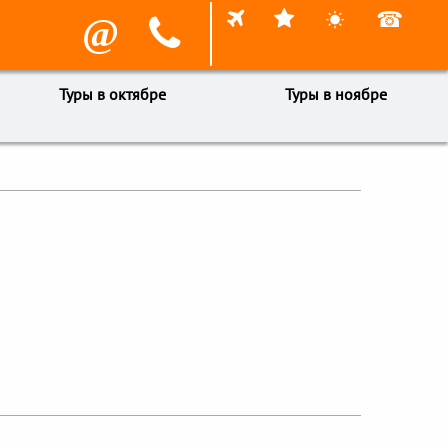



☎
@

Туры в октябре
Туры в ноябре