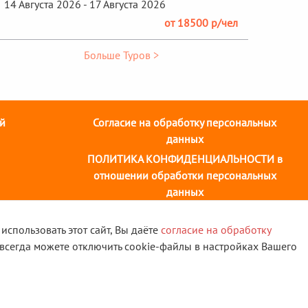
14 Августа 2026 - 17 Августа 2026
от 18500 р/чел
Больше Туров >
й
Согласие на обработку персональных
данных
ПОЛИТИКА КОНФИДЕНЦИАЛЬНОСТИ в
отношении обработки персональных
данных
932) 58-14-58
использовать этот сайт, Вы даёте
согласие на обработку
 всегда можете отключить cookie-файлы в настройках Вашего
щены.