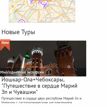
Новые Туры
New
Многодневные экскурсии
Йошкар-Ола+Чебоксары,
"Путешествие в сердце Марий
Эл и Чувашии"
Путешествие в сердце двух республик Марий Эл и
Чувашии с гастрономическим наслаждением
фестиваля "ЙОШКА-ЕШ"