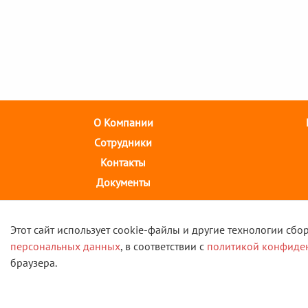
О Компании
Cотрудники
Контакты
Документы
г. Иваново, 
Этот сайт использует cookie-файлы и другие технологии сбо
персональных данных
, в соответствии с
политикой конфиде
браузера.
© 20