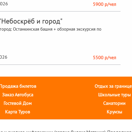
2026
5900 р/чел
"Небоскрёб и город"
город: Останкинская башня + обзорная экскурсия по
2026
5500 р/чел
Продажа билетов
Отдых за границе
Заказ Автобуса
Школьные туры
Гостевой Дом
Санатории
Карта Туров
Круизы
ул. 10 августа, д.43 ТОЦ "Августин" 2 этаж, тел. +7(4