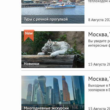
теплоходом и
Туры с речной прогулкой
8 Августа 20
Москва,
New
Вы увидите р
интересные ф
Новинки
15 Августа 
Москва,
Выходные в М
зоопарков в 
Многодневные экскурсии
15 Августа 2