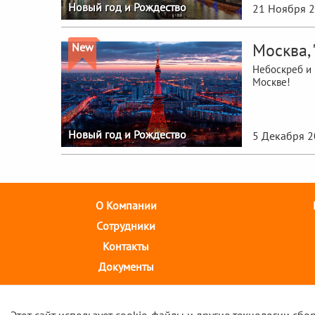
Новый год и Рождество
21 Ноября 
Москва, 
New
Небоскреб и 
Москве!
Новый год и Рождество
5 Декабря 
О Компании
Cотрудники
Контакты
Документы
г. Иваново, 