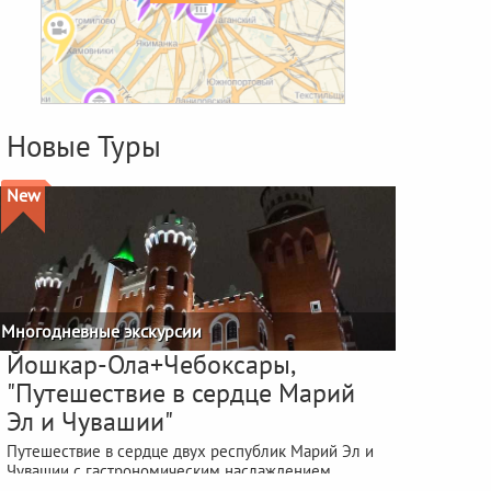
Новые Туры
New
Многодневные экскурсии
Йошкар-Ола+Чебоксары,
"Путешествие в сердце Марий
Эл и Чувашии"
Путешествие в сердце двух республик Марий Эл и
Чувашии с гастрономическим наслаждением
фестиваля "ЙОШКА-ЕШ"