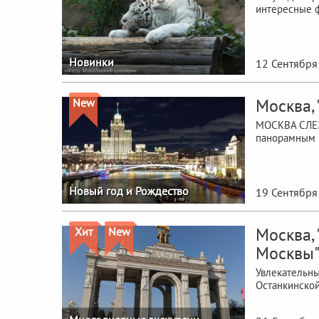
интересные ф
Новинки
12 Сентября
Москва,
New
МОСКВА СЛЕЗ
панорамным в
Новый год и Рождество
19 Сентября
Москва,
Хит
New
Москвы
Увлекательны
Останкинской