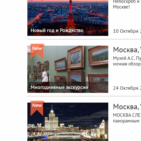
Небоскреб и 
Москве!
Новый год и Рождество
10 Октября 
Москва,
New
Музей А.С. П
ночная обзор
Многодневные экскурсии
24 Октября 
Москва,
New
МОСКВА СЛЕЗ
панорамным в