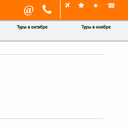



☎
@

Туры в октябре
Туры в ноябре