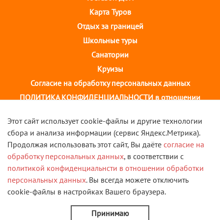
Карта Туров
Отдых за границей
Школьные туры
Санатории
Круизы
Согласие на обработку персональных данных
ПОЛИТИКА КОНФИДЕНЦИАЛЬНОСТИ в отношении
обработки персональных данных
Этот сайт использует cookie-файлы и другие технологии
сбора и анализа информации (сервис Яндекс.Метрика).
г. Иваново, ул. 10 августа, д.43 ТОЦ "Августин"
Продолжая использовать этот сайт, Вы даёте
согласие на
2 этаж, тел. +7(4932) 58-14-58
обработку персональных данных
, в соответствии с
политикой конфиденциальнсти в отношении обработки
VK
персональных данных
. Вы всегда можете отключить
cookie-файлы в настройках Вашего браузера.
© 2013 - 2026 Туристическая компания "Скорость". Все
права защищены.
Принимаю