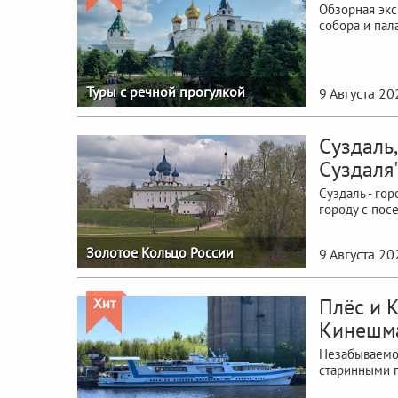
Обзорная экс
собора и пал
Туры с речной прогулкой
9 Августа 20
Суздаль
Суздаля
Суздаль - го
городу с пос
Золотое Кольцо России
9 Августа 20
Плёс и К
Хит
Кинешм
Незабываемое
старинными г