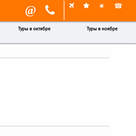



☎
@

Туры в октябре
Туры в ноябре