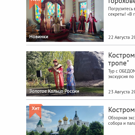
Горохове
Погрузитесь 
секреты! «В 
Новинки
22 Августа 
Костром
тропе"
Тур с ОБЕДОМ
экскурсия по
Золотое Кольцо России
23 Августа 
Костром
Хит
Обзорная экс
собора и пал