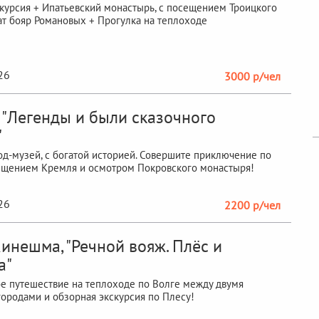
курсия + Ипатьевский монастырь, с посещением Троицкого
ат бояр Романовых + Прогулка на теплоходе
26
3000 р/чел
, "Легенды и были сказочного
"
род-музей, с богатой историей. Совершите приключение по
ещением Кремля и осмотром Покровского монастыря!
26
2200 р/чел
инешма, "Речной вояж. Плёс и
а"
 путешествие на теплоходе по Волге между двумя
ородами и обзорная экскурсия по Плесу!