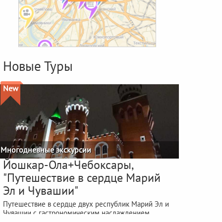
Новые Туры
New
Многодневные экскурсии
Йошкар-Ола+Чебоксары,
"Путешествие в сердце Марий
Эл и Чувашии"
Путешествие в сердце двух республик Марий Эл и
Чувашии с гастрономическим наслаждением
фестиваля "ЙОШКА-ЕШ"