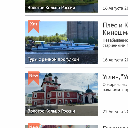
Золотое Кольцо России
16 Августа 
Плёс и К
Хит
Кинешм
Незабываемое
старинными г
Туры с речной прогулкой
16 Августа 
Углич, "
New
Обзорная экс
палатами + ​​​​
Золотое Кольцо России
22 Августа 
New