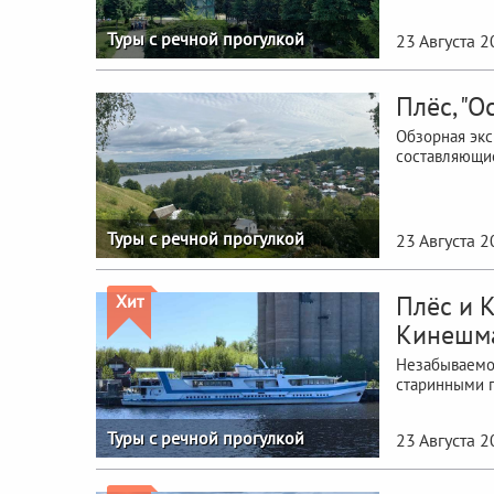
Туры с речной прогулкой
23 Августа 
Плёс, "О
Обзорная экс
составляющие
Туры с речной прогулкой
23 Августа 
Плёс и К
Хит
Кинешм
Незабываемое
старинными г
Туры с речной прогулкой
23 Августа 