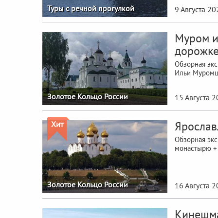
Туры с речной прогулкой
9 Августа 20
Муром и
дорожке
Обзорная экс
Ильи Муромца
Золотое Кольцо России
15 Августа 
Ярослав
Хит
Обзорная экс
монастырю + 
Золотое Кольцо России
16 Августа 
Кинешма