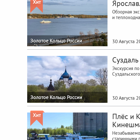
Ярослав
Хит
Обзорная экс
и теплоходна
Золотое Кольцо России
30 Августа 
Суздаль
Экскурсия по
Суздальского
Золотое Кольцо России
30 Августа 
Плёс и К
Хит
Кинешм
Незабываемое
старинными г