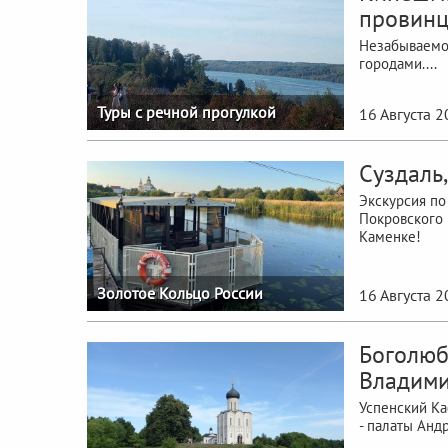
провинц
Незабываемо
городами....
Туры с речной прогулкой
16 Августа 
Суздаль
Экскурсия по
Покровского 
Каменке!
Золотое Кольцо России
16 Августа 
Боголюб
Владими
Успенский Ка
- палаты Анд