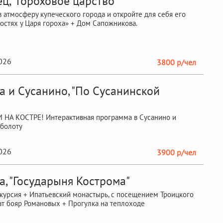
ц, "Гороховое царство"
в атмосферу купеческого города и откройте для себя его
гостях у Царя гороха» + Дом Сапожникова.
2026
3800 р/чел
а и Сусанино, "По Сусанинской
 НА КОСТРЕ! Интерактивная программа в Сусанино и
 болоту
2026
3900 р/чел
а, "Государыня Кострома"
курсия + Ипатьевский монастырь, с посещением Троицкого
ат бояр Романовых + Прогулка на теплоходе