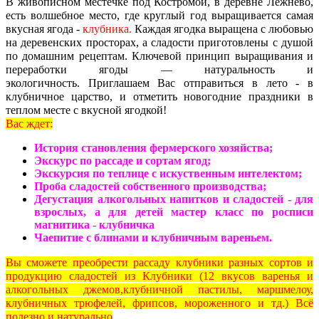
В живописном местечке под Костромой, в деревне Лежнево,
есть волшебное место, где круглый год выращивается самая
вкусная ягода -
клубника.
Каждая ягодка выращена с любовью
на деревенских просторах, а сладости приготовлены с душой
по домашним рецептам. Ключевой принцип выращивания и
переработки ягоды — натуральность и
экологичность. Приглашаем Вас отправиться в лето - в
клубничное царство, и отметить новогодние праздники в
теплом месте с вкусной ягодкой!
Вас ждет:
История становления фермерского хозяйства;
Экскурс по рассаде и сортам ягод;
Экскурсия по теплице с искуственным интелектом;
Проба сладостей собственного производства;
Дегустация алкогольных напитков и сладостей - для
взрослых, а для детей мастер класс по росписи
магнитика - клубничка
Чаепитие с блинами и клубничным вареньем.
Вы сможете преобрести рассаду клубники разных сортов и
продукцию сладостей из Клубники (12 вкусов варенья и
алкогольных джемов,клубничной пастилы, маршмелоу,
клубничных трюфелей, фрипсов, мороженного и тд.) Всё
полезно и натурально