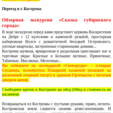
Переезд в г. Кострома
Обзорная экскурсия «Сказка губернского
города»
В ходе экскурсии перед вами предстанет церковь Воскресения
на Дебре с 12 куполами и каменной резьбой, просторная
набережная Волги с романтичной беседкой Островского,
уютные кварталы, застроенные старинными домами...
Кострома шумная, ярмарочная и раздольная приглашает вас в
торговые ряды: Красные и Большие мучные, Пряничные,
Табачные, Масляные, Мелочные...
Вы побываете на легендарной «Сковородке» – площади
Сусанина, полюбуетесь Пожарной каланчой (похожей на
роскошный оперный театр!) и зданием Гауптвахты с богатым
декором ампир.
Свободное время в Костроме на обед (Обед в стоимость не
включен)
Возвращаться из Костромы с пустыми руками, право, нелепо.
Костромская земля славится своими ремесленниками. И