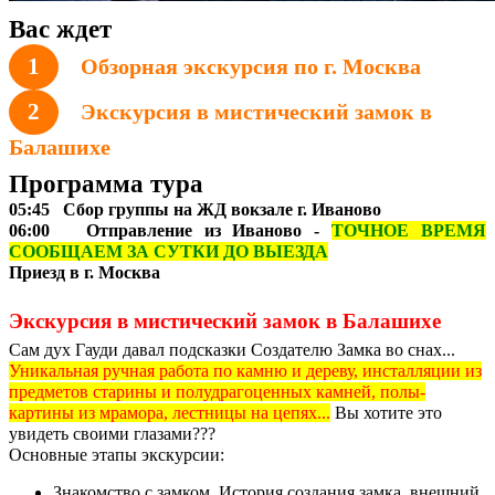
Вас ждет
1
Обзорная экскурсия по г. Москва
2
Экскурсия в мистический замок в
Балашихе
Программа тура
05:45 Сбор группы на ЖД вокзале г. Иваново
06:00 Отправление из Иваново -
ТОЧНОЕ ВРЕМЯ
СООБЩАЕМ ЗА СУТКИ ДО ВЫЕЗДА
Приезд в г. Москва
Экскурсия в мистический замок в Балашихе
Сам дух Гауди давал подсказки Создателю Замка во снах...
Уникальная ручная работа по камню и дереву, инсталляции из
предметов старины и полудрагоценных камней, полы-
картины из мрамора, лестницы на цепях...
Вы хотите это
увидеть своими глазами???
Основные этапы экскурсии:
Знакомство с замком. История создания замка, внешний