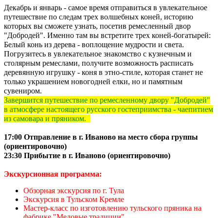
Декабрь и январь - самое время отправиться в увлекательное
путешествие по следам трех волшебных коней, историю
которых вы сможете узнать, посетив ремесленный двор
"Добродей". Именно там вы встретите трех коней-богатырей:
Белый конь из дерева - воплощение мудрости и света.
Погрузитесь в увлекательное знакомство с кузнечным и
столярным ремеслами, получите возможность расписать
деревянную игрушку - коня в этно-стиле, которая станет не
только украшением новогодней елки, но и памятным
сувениром.
Завершится путешествие по ремесленному двору "Добродей"
в атмосфере настоящего русского гостеприимства - чаепитием
из самовара и пряником.
17:00 Отправление в г. Иваново на место сбора группы
(ориентировочно)
23:30 Прибытие в г. Иваново (ориентировочно)
Экскурсионная программа:
Обзорная экскурсия по г. Тула
Экскурсия в Тульском Кремле
Мастер-класс по изготовлению тульского пряника на
фабрике "Медовые традиции"