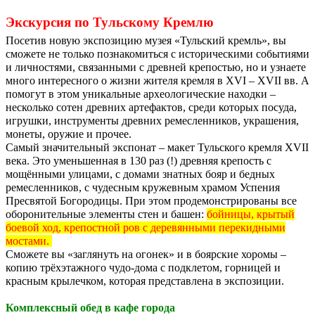
Экскурсия по Тульскому Кремлю
Посетив новую экспозицию музея «Тульский кремль», вы
сможете не только познакомиться с историческими событиями
и личностями, связанными с древней крепостью, но и узнаете
много интересного о жизни жителя кремля в XVI – XVII вв. А
помогут в этом уникальные археологические находки –
несколько сотен древних артефактов, среди которых посуда,
игрушки, инструменты древних ремесленников, украшения,
монеты, оружие и прочее.
Самый значительный экспонат – макет Тульского кремля XVII
века. Это уменьшенная в 130 раз (!) древняя крепость с
мощёнными улицами, с домами знатных бояр и бедных
ремесленников, с чудесным кружевным храмом Успения
Пресвятой Богородицы. При этом продемонстрированы все
оборонительные элементы стен и башен:
бойницы, крытый
боевой ход, крепостной ров с деревянными перекидными
мостами.
Сможете вы «заглянуть на огонек» и в боярские хоромы –
копию трёхэтажного чудо-дома с подклетом, горницей и
красным крылечком, которая представлена в экспозиции.
Комплексный обед в кафе города