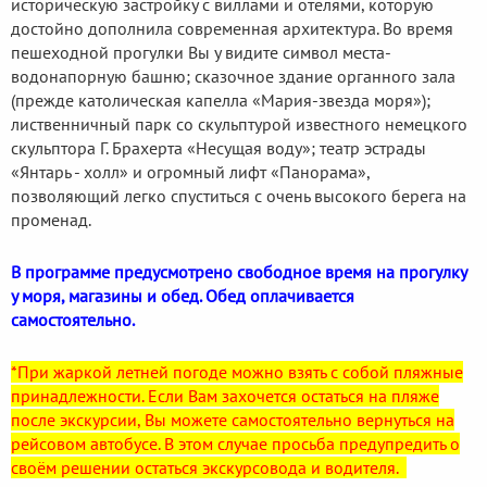
историческую застройку с виллами и отелями, которую
достойно дополнила современная архитектура. Во время
пешеходной прогулки Вы у видите символ места-
водонапорную башню; сказочное здание органного зала
(прежде католическая капелла «Мария-звезда моря»);
лиственничный парк со скульптурой известного немецкого
скульптора Г. Брахерта «Несущая воду»; театр эстрады
«Янтарь - холл» и огромный лифт «Панорама»,
позволяющий легко спуститься с очень высокого берега на
променад.
В программе предусмотрено свободное время на прогулку
у моря, магазины и обед. Обед оплачивается
самостоятельно.
*При жаркой летней погоде можно взять с собой пляжные
принадлежности. Если Вам захочется остаться на пляже
после экскурсии, Вы можете самостоятельно вернуться на
рейсовом автобусе. В этом случае просьба предупредить о
своём решении остаться экскурсовода и водителя.