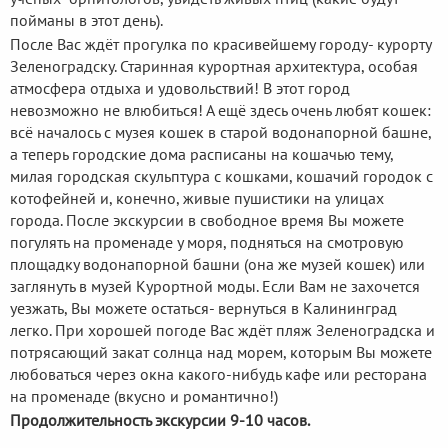
пойманы в этот день).
После Вас ждёт прогулка по красивейшему городу- курорту
Зеленоградску. Старинная курортная архитектура, особая
атмосфера отдыха и удовольствий! В этот город
невозможно не влюбиться! А ещё здесь очень любят кошек:
всё началось с музея кошек в старой водонапорной башне,
а теперь городские дома расписаны на кошачью тему,
милая городская скульптура с кошками, кошачий городок с
котофейней и, конечно, живые пушистики на улицах
города. После экскурсии в свободное время Вы можете
погулять на променаде у моря, подняться на смотровую
площадку водонапорной башни (она же музей кошек) или
заглянуть в музей Курортной моды. Если Вам не захочется
уезжать, Вы можете остаться- вернуться в Калининград
легко. При хорошей погоде Вас ждёт пляж Зеленоградска и
потрясающий закат солнца над морем, которым Вы можете
любоваться через окна какого-нибудь кафе или ресторана
на променаде (вкусно и романтично!)
Продолжительность экскурсии 9-10 часов.