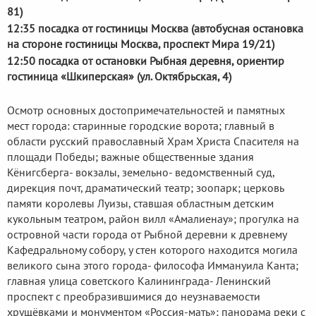
81)
12:35 посадка от гостиницы Москва (автобусная остановка
на стороне гостиницы Москва, проспект Мира 19/21)
12:50 посадка от остановки Рыбная деревня, ориентир
гостиница «Шкиперская» (ул. Октябрьская, 4)
Осмотр основных достопримечательностей и памятных
мест города: старинные городские ворота; главный в
области русский православный Храм Христа Спасителя на
площади Победы; важные общественные здания
Кёнигсберга- вокзалы, земельно- ведомственный суд,
дирекция почт, драматический театр; зоопарк; церковь
памяти королевы Луизы, ставшая областным детским
кукольным театром, район вилл «Амалиенау»; прогулка на
островной части города от Рыбной деревни к древнему
Кафедральному собору, у стен которого находится могила
великого сына этого города- философа Иммануила Канта;
главная улица советского Калининграда- Ленинский
проспект с преобразившимися до неузнаваемости
хрущёвками и монументом «Россия-мать»; панорама реки с