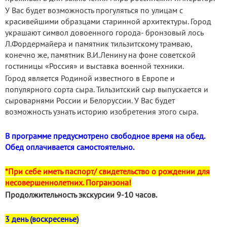
У Вас будет возможность прогуляться по улицам с
красивейшими образцами старинной архитектуры. Город
украшают символ довоенного города- бронзовый лось
Л.Фордермайера и памятник тильзитскому трамваю,
конечно же, памятник В.И.Ленину на фоне советской
гостиницы «Россия» и выставка военной техники.
Город является Родиной известного в Европе и
популярного сорта сыра. Тильзитский сыр выпускается и
сыроварнями России и Белоруссии. У Вас будет
возможность узнать историю изобретения этого сыра.
В программе предусмотрено свободное время на обед.
Обед оплачивается самостоятельно.
*При себе иметь паспорт/ свидетельство о рождении для
несовершеннолетних. Погранзона!
Продолжительность экскурсии 9-10 часов.
3 день (воскресенье)