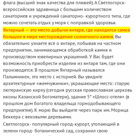
флага (высший знак качества для пляжей). А Светлогорск-
всероссийская здравница с большим количеством
санаториев и учреждений санаторно- курортного типа, где
можно сочетать отдых у моря с поправкой здоровья.
Янтарный — это место добычи янтаря, где находится самое
большое в мире месторождение солнечного камня.
Вы
обязательно узнаете всё о янтаре, побывав на частном
предприятии, занимающемся обработкой камня и
производством ювелирных украшений. У Вас будет
возможность приобрести изделия из янтаря там, где они
производятся. В прошлом Янтарный назывался
Пальмникен, это место с историей. Вы увидите
архитектурные «жемчужинки», украшающие место: старую
лютеранскую кирху (сегодня русская православная церковь
иконы Казанской Богоматери), здание 5* «Шлосс-отеля» (в
прошлом дом богатого владельца горнодобывающего
предприятия). К морю Вы выйдите через парк им. Морица
Беккера с вековыми деревьями.
Светлогорск- популярный город-курорт, утопающий в
зелени город- ботанический сад, сохранил свою