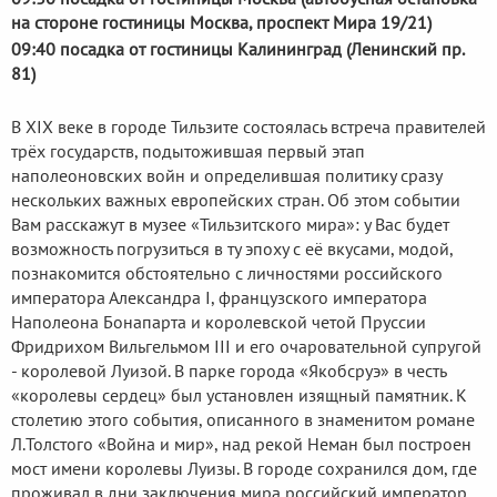
на стороне гостиницы Москва, проспект Мира 19/21)
09:40 посадка от гостиницы Калининград (Ленинский пр.
81)
В XIX веке в городе Тильзите состоялась встреча правителей
трёх государств, подытожившая первый этап
наполеоновских войн и определившая политику сразу
нескольких важных европейских стран. Об этом событии
Вам расскажут в музее «Тильзитского мира»: у Вас будет
возможность погрузиться в ту эпоху с её вкусами, модой,
познакомится обстоятельно с личностями российского
императора Александра I, французского императора
Наполеона Бонапарта и королевской четой Пруссии
Фридрихом Вильгельмом III и его очаровательной супругой
- королевой Луизой. В парке города «Якобсруэ» в честь
«королевы сердец» был установлен изящный памятник. К
столетию этого события, описанного в знаменитом романе
Л.Толстого «Война и мир», над рекой Неман был построен
мост имени королевы Луизы. В городе сохранился дом, где
проживал в дни заключения мира российский император.