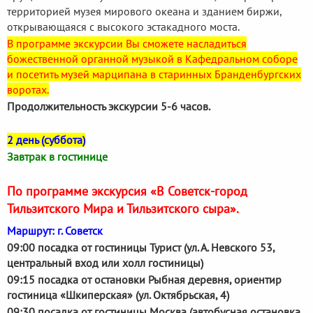
территорией музея мирового океана и зданием биржи,
открывающаяся с высокого эстакадного моста.
В программе экскурсии Вы сможете насладиться
божественной органной музыкой в Кафедральном соборе
и посетить музей марципана в старинных Бранденбургских
воротах.
Продолжительность экскурсии 5-6 часов.
2 день (суббота)
Завтрак в гостинице
По программе экскурсия «В Советск-город
Тильзитского Мира и Тильзитского сыра».
Маршрут: г. Советск
09:00 посадка от гостиницы Турист (ул. А. Невского 53,
центральный вход или холл гостиницы)
09:15 посадка от остановки Рыбная деревня, ориентир
гостиница «Шкиперская» (ул. Октябрьская, 4)
09:30 посадка от гостиницы Москва (автобусная остановка