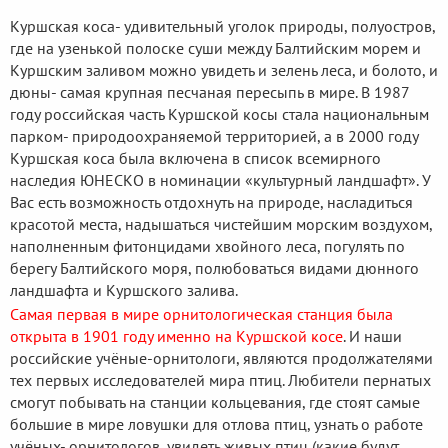
Куршская коса- удивительный уголок природы, полуостров,
где на узенькой полоске суши между Балтийским морем и
Куршским заливом можно увидеть и зелень леса, и болото, и
дюны- самая крупная песчаная пересыпь в мире. В 1987
году российская часть Куршской косы стала национальным
парком- природоохраняемой территорией, а в 2000 году
Куршская коса была включена в список всемирного
наследия ЮНЕСКО в номинации «культурный ландшафт». У
Вас есть возможность отдохнуть на природе, насладиться
красотой места, надышаться чистейшим морским воздухом,
наполненным фитонцидами хвойного леса, погулять по
берегу Балтийского моря, полюбоваться видами дюнного
ландшафта и Куршского залива.
Самая первая в мире орнитологическая станция была
открыта в 1901 году именно на Куршской косе
. И наши
российские учёные-орнитологи, являются продолжателями
тех первых исследователей мира птиц. Любители пернатых
смогут побывать на станции кольцевания, где стоят самые
большие в мире ловушки для отлова птиц, узнать о работе
учёных- орнитологов, увидеть живых птиц (какие будут