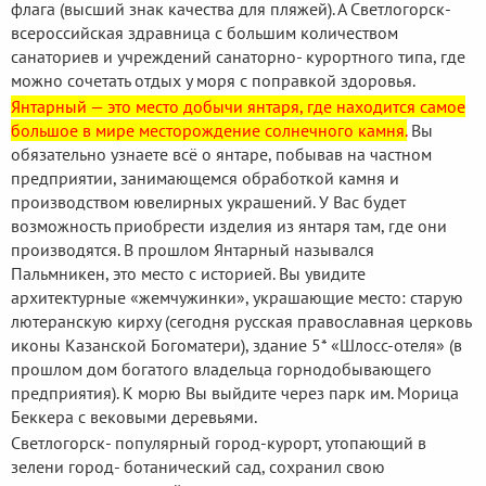
флага (высший знак качества для пляжей). А Светлогорск-
всероссийская здравница с большим количеством
санаториев и учреждений санаторно- курортного типа, где
можно сочетать отдых у моря с поправкой здоровья.
Янтарный — это место добычи янтаря, где находится самое
большое в мире месторождение солнечного камня.
Вы
обязательно узнаете всё о янтаре, побывав на частном
предприятии, занимающемся обработкой камня и
производством ювелирных украшений. У Вас будет
возможность приобрести изделия из янтаря там, где они
производятся. В прошлом Янтарный назывался
Пальмникен, это место с историей. Вы увидите
архитектурные «жемчужинки», украшающие место: старую
лютеранскую кирху (сегодня русская православная церковь
иконы Казанской Богоматери), здание 5* «Шлосс-отеля» (в
прошлом дом богатого владельца горнодобывающего
предприятия). К морю Вы выйдите через парк им. Морица
Беккера с вековыми деревьями.
Светлогорск- популярный город-курорт, утопающий в
зелени город- ботанический сад, сохранил свою