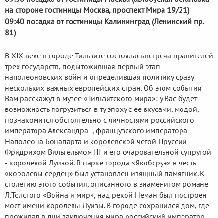
на стороне гостиницы Москва, проспект Мира 19/21)
09:40 посадка от гостиницы Калининград (Ленинский пр.
81)
В XIX веке в городе Тильзите состоялась встреча правителей
трёх государств, подытожившая первый этап
наполеоновских войн и определившая политику сразу
нескольких важных европейских стран. Об этом событии
Вам расскажут в музее «Тильзитского мира»: у Вас будет
возможность погрузиться в ту эпоху с её вкусами, модой,
познакомится обстоятельно с личностями российского
императора Александра I, французского императора
Наполеона Бонапарта и королевской четой Пруссии
Фридрихом Вильгельмом III и его очаровательной супругой
- королевой Луизой. В парке города «Якобсруэ» в честь
«королевы сердец» был установлен изящный памятник. К
столетию этого события, описанного в знаменитом романе
Л.Толстого «Война и мир», над рекой Неман был построен
мост имени королевы Луизы. В городе сохранился дом, где
проживал в дни заключения мира российский император.