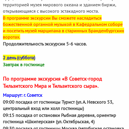
территорией музея мирового океана и зданием биржи,
открывающаяся с высокого эстакадного моста.
В программе экскурсии Вы сможете насладиться
божественной органной музыкой в Кафедральном соборе
и посетить музей марципана в старинных Бранденбургских
воротах.
Продолжительность экскурсии 5-6 часов.
2 день (суббота)
Завтрак в гостинице
По программе экскурсия «В Советск-город
Тильзитского Мира и Тильзитского сыра».
Маршрут: г. Советск
09:00 посадка от гостиницы Турист (ул. А. Невского 53,
центральный вход или холл гостиницы)
09:15 посадка от остановки Рыбная деревня, ориентир
гостиница «Шкиперская» (ул. Октябрьская, 4)
09:30 посадка от гостиницы Москва (автобусная остановка