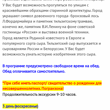
У Вас будет возможность прогуляться по улицам с
красивейшими образцами старинной архитектуры. Город
украшают символ довоенного города- бронзовый лось
Л.Фордермайера и памятник тильзитскому трамваю,
конечно же, памятник В.И.Ленину на фоне советской
гостиницы «Россия» и выставка военной техники.
Город является Родиной известного в Европе и
популярного сорта сыра. Тильзитский сыр выпускается и
сыроварнями России и Белоруссии. У Вас будет
возможность узнать историю изобретения этого сыра.
В программе предусмотрено свободное время на обед.
Обед оплачивается самостоятельно.
*При себе иметь паспорт/ свидетельство о рождении для
несовершеннолетних. Погранзона!
Продолжительность экскурсии 9-10 часов.
3 день (воскресенье)