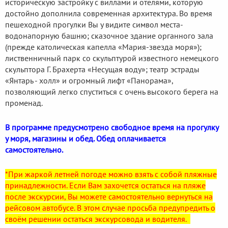
историческую застройку с виллами и отелями, которую
достойно дополнила современная архитектура. Во время
пешеходной прогулки Вы у видите символ места-
водонапорную башню; сказочное здание органного зала
(прежде католическая капелла «Мария-звезда моря»);
лиственничный парк со скульптурой известного немецкого
скульптора Г. Брахерта «Несущая воду»; театр эстрады
«Янтарь - холл» и огромный лифт «Панорама»,
позволяющий легко спуститься с очень высокого берега на
променад.
В программе предусмотрено свободное время на прогулку
у моря, магазины и обед. Обед оплачивается
самостоятельно.
*При жаркой летней погоде можно взять с собой пляжные
принадлежности. Если Вам захочется остаться на пляже
после экскурсии, Вы можете самостоятельно вернуться на
рейсовом автобусе. В этом случае просьба предупредить о
своём решении остаться экскурсовода и водителя.