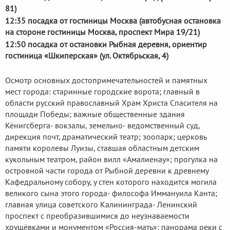
81)
12:35 посадка от гостиницы Москва (автобусная остановка
на стороне гостиницы Москва, проспект Мира 19/21)
12:50 посадка от остановки Рыбная деревня, ориентир
гостиница «Шкиперская» (ул. Октябрьская, 4)
Осмотр основных достопримечательностей и памятных
мест города: старинные городские ворота; главный в
области русский православный Храм Христа Спасителя на
площади Победы; важные общественные здания
Кёнигсберга- вокзалы, земельно- ведомственный суд,
дирекция почт, драматический театр; зоопарк; церковь
памяти королевы Луизы, ставшая областным детским
кукольным театром, район вилл «Амалиенау»; прогулка на
островной части города от Рыбной деревни к древнему
Кафедральному собору, у стен которого находится могила
великого сына этого города- философа Иммануила Канта;
главная улица советского Калининграда- Ленинский
проспект с преобразившимися до неузнаваемости
хрущёвками и монументом «Россия-мать»; панорама реки с