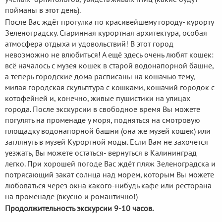
пойманы в этот день).
После Вас ждёт прогулка по красивейшему городу- курорту
Зеленоградску. Старинная курортная архитектура, особая
атмосфера отдыха и удовольствий! В этот город
невозможно не влюбиться! А ещё здесь очень любят кошек:
всё началось с музея кошек в старой водонапорной башне,
а теперь городские дома расписаны на кошачью тему,
милая городская скульптура с кошками, кошачий городок с
котофейней и, конечно, живые пушистики на улицах
города. После экскурсии в свободное время Вы можете
погулять на променаде у моря, подняться на смотровую
площадку водонапорной башни (она же музей кошек) или
заглянуть в музей Курортной моды. Если Вам не захочется
уезжать, Вы можете остаться- вернуться в Калининград
легко. При хорошей погоде Вас ждёт пляж Зеленоградска и
потрясающий закат солнца над морем, которым Вы можете
любоваться через окна какого-нибудь кафе или ресторана
на променаде (вкусно и романтично!)
Продолжительность экскурсии 9-10 часов.