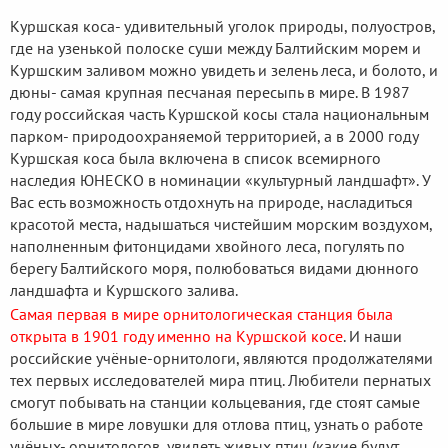
Куршская коса- удивительный уголок природы, полуостров,
где на узенькой полоске суши между Балтийским морем и
Куршским заливом можно увидеть и зелень леса, и болото, и
дюны- самая крупная песчаная пересыпь в мире. В 1987
году российская часть Куршской косы стала национальным
парком- природоохраняемой территорией, а в 2000 году
Куршская коса была включена в список всемирного
наследия ЮНЕСКО в номинации «культурный ландшафт». У
Вас есть возможность отдохнуть на природе, насладиться
красотой места, надышаться чистейшим морским воздухом,
наполненным фитонцидами хвойного леса, погулять по
берегу Балтийского моря, полюбоваться видами дюнного
ландшафта и Куршского залива.
Самая первая в мире орнитологическая станция была
открыта в 1901 году именно на Куршской косе
. И наши
российские учёные-орнитологи, являются продолжателями
тех первых исследователей мира птиц. Любители пернатых
смогут побывать на станции кольцевания, где стоят самые
большие в мире ловушки для отлова птиц, узнать о работе
учёных- орнитологов, увидеть живых птиц (какие будут