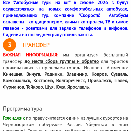
Все "Автобусные туры на юг" в сезоне 2026 г. будут
осуществляться на новых комфортабельных автобусах,
принадлежащих тур. компании "Скорость". Автобусы
оснащены - кондиционером, климат-контролем, ТВ и самое
главное - розетками для зарядки телефонов и айфонов.
Сидения на последнем ряду откидываются.
3
ТРАНСФЕР
ВАЖНАЯ ИНФОРМАЦИЯ:
мы организуем бесплатный
трансфер
до места сбора группы и обратно
для туристов
проживающих за пределами города Иваново. А именно:
Кинешма
,
Вичуга, Родники,
Владимир, Ковров, Суздаль,
Комсомольск, Кострома, Волгореченск, Приволжск, Палех,
Фурманов, Тейково, Шуя, Южа, Ярославль.
Программа тура
Геленджик
по праву считается одним из лучших курортов на
Черноморском побережье России. Убедиться в этом
несложно! Солнце и море изображены на современном