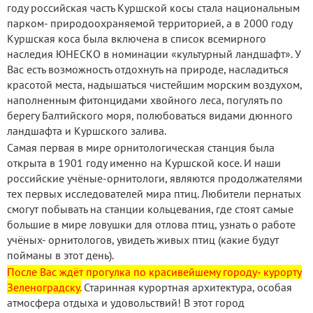
году российская часть Куршской косы стала национальным
парком- природоохраняемой территорией, а в 2000 году
Куршская коса была включена в список всемирного
наследия ЮНЕСКО в номинации «культурный ландшафт». У
Вас есть возможность отдохнуть на природе, насладиться
красотой места, надышаться чистейшим морским воздухом,
наполненным фитонцидами хвойного леса, погулять по
берегу Балтийского моря, полюбоваться видами дюнного
ландшафта и Куршского залива.
Самая первая в мире орнитологическая станция была
открыта в 1901 году именно на Куршской косе. И наши
российские учёные-орнитологи, являются продолжателями
тех первых исследователей мира птиц. Любители пернатых
смогут побывать на станции кольцевания, где стоят самые
большие в мире ловушки для отлова птиц, узнать о работе
учёных- орнитологов, увидеть живых птиц (какие будут
пойманы в этот день).
После Вас ждёт прогулка по красивейшему городу- курорту
Зеленоградску.
Старинная курортная архитектура, особая
атмосфера отдыха и удовольствий! В этот город