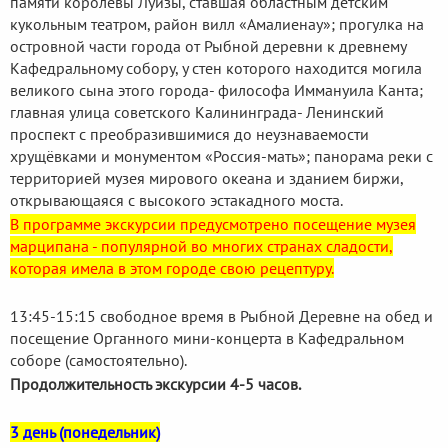
памяти королевы Луизы, ставшая областным детским
кукольным театром, район вилл «Амалиенау»; прогулка на
островной части города от Рыбной деревни к древнему
Кафедральному собору, у стен которого находится могила
великого сына этого города- философа Иммануила Канта;
главная улица советского Калининграда- Ленинский
проспект с преобразившимися до неузнаваемости
хрущёвками и монументом «Россия-мать»; панорама реки с
территорией музея мирового океана и зданием биржи,
открывающаяся с высокого эстакадного моста.
В программе экскурсии предусмотрено посещение музея
марципана - популярной во многих странах сладости,
которая имела в этом городе свою рецептуру.
13:45-15:15 свободное время в Рыбной Деревне на обед и
посещение Органного мини-концерта в Кафедральном
соборе (самостоятельно).
Продолжительность экскурсии 4-5 часов.
3 день (понедельник)