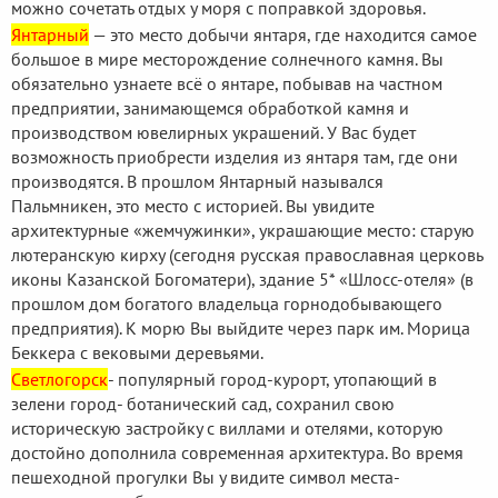
можно сочетать отдых у моря с поправкой здоровья.
Янтарный
— это место добычи янтаря, где находится самое
большое в мире месторождение солнечного камня. Вы
обязательно узнаете всё о янтаре, побывав на частном
предприятии, занимающемся обработкой камня и
производством ювелирных украшений. У Вас будет
возможность приобрести изделия из янтаря там, где они
производятся. В прошлом Янтарный назывался
Пальмникен, это место с историей. Вы увидите
архитектурные «жемчужинки», украшающие место: старую
лютеранскую кирху (сегодня русская православная церковь
иконы Казанской Богоматери), здание 5* «Шлосс-отеля» (в
прошлом дом богатого владельца горнодобывающего
предприятия). К морю Вы выйдите через парк им. Морица
Беккера с вековыми деревьями.
Светлогорск
- популярный город-курорт, утопающий в
зелени город- ботанический сад, сохранил свою
историческую застройку с виллами и отелями, которую
достойно дополнила современная архитектура. Во время
пешеходной прогулки Вы у видите символ места-