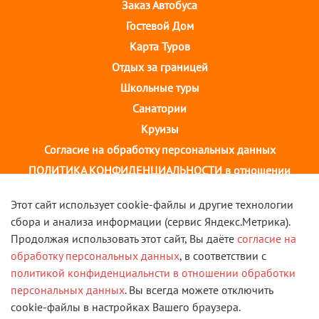
Заказ Автобуса
Гостевой Дом
Карта Туров
Отдых за границей
Школьные туры
Санатории
Круизы
Согласие на обработку персональных данных
ПОЛИТИКА КОНФИДЕНЦИАЛЬНОСТИ в отношении
обработки персональных данных
Этот сайт использует cookie-файлы и другие технологии
сбора и анализа информации (сервис Яндекс.Метрика).
г. Иваново, ул. 10 августа, д.43 ТОЦ "Августин"
Продолжая использовать этот сайт, Вы даёте
согласие на
2 этаж, тел. +7(4932) 58-14-58
обработку персональных данных
, в соответствии с
политикой конфиденциальнсти в отношении обработки
VK
персональных данных
. Вы всегда можете отключить
cookie-файлы в настройках Вашего браузера.
© 2013 - 2026 Туристическая компания "Скорость". Все