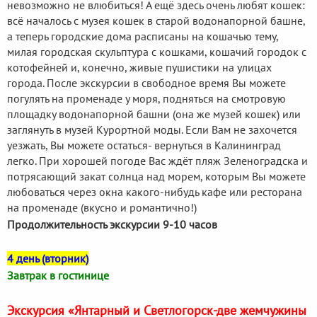
невозможно не влюбиться! А ещё здесь очень любят кошек:
всё началось с музея кошек в старой водонапорной башне,
а теперь городские дома расписаны на кошачью тему,
милая городская скульптура с кошками, кошачий городок с
котофейней и, конечно, живые пушистики на улицах
города. После экскурсии в свободное время Вы можете
погулять на променаде у моря, подняться на смотровую
площадку водонапорной башни (она же музей кошек) или
заглянуть в музей Курортной моды. Если Вам не захочется
уезжать, Вы можете остаться- вернуться в Калининград
легко. При хорошей погоде Вас ждёт пляж Зеленоградска и
потрясающий закат солнца над морем, которым Вы можете
любоваться через окна какого-нибудь кафе или ресторана
на променаде (вкусно и романтично!)
Продолжительность экскурсии 9-10 часов
4 день (вторник)
Завтрак в гостинице
Экскурсия «Янтарный и Светлогорск-две жемчужины