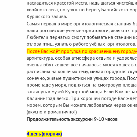
насладиться красотой места, надышаться чистей
хвойного леса, погулять по берегу Балтийского 
Куршского залива.
Самая первая в мире орнитологическая станция бы
наши российские учёные-орнитологи, являются пр
Любители пернатых смогут побывать на станции к
отлова птиц, узнать о работе учёных- орнитологов
После Вас ждёт прогулка по красивейшему городу-
архитектура, особая атмосфера отдыха и удовольс
очень любят кошек: всё началось с музея кошек в
расписаны на кошачью тему, милая городская скул
конечно, живые пушистики на улицах города. Посл
променаде у моря, подняться на смотровую площа
заглянуть в музей Курортной моды. Если Вам не зах
Калининград легко. При хорошей погоде Вас ждёт
морем, которым Вы можете любоваться через окна
(вкусно и романтично!)
Продолжительность экскурсии 9-10 часов
4 день (вторник)