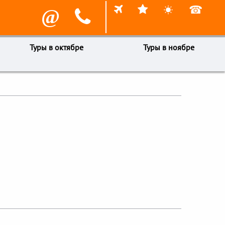



☎
@

Туры в октябре
Туры в ноябре