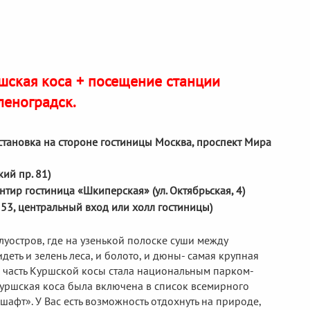
шская коса + посещение станции
леноградск.
остановка на стороне гостиницы Москва, проспект Мира
ий пр. 81)
нтир гостиница «Шкиперская» (ул. Октябрьская, 4)
о 53, центральный вход или холл гостиницы)
уостров, где на узенькой полоске суши между
ть и зелень леса, и болото, и дюны- самая крупная
я часть Куршской косы стала национальным парком-
уршская коса была включена в список всемирного
фт». У Вас есть возможность отдохнуть на природе,