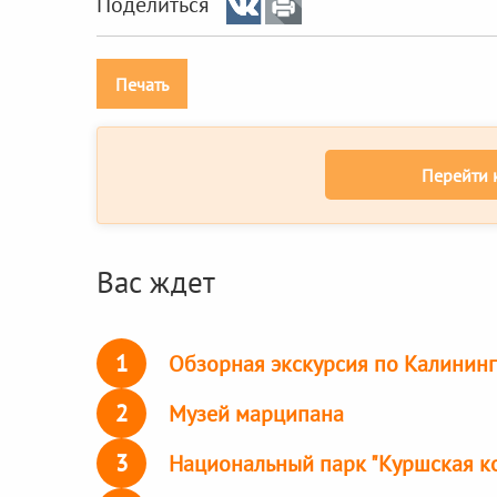
Поделиться
Печать
Перейти 
Вас ждет
1
Обзорная экскурсия по Калинин
2
Музей марципана
3
Национальный парк "Куршская к