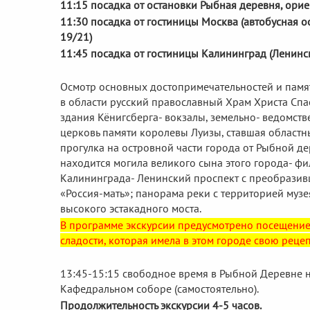
11:15 посадка от остановки Рыбная деревня, орие
11:30 посадка от гостиницы Москва (автобусная 
19/21)
11:45 посадка от гостиницы Калининград (Ленинск
Осмотр основных достопримечательностей и памят
в области русский православный Храм Христа Сп
здания Кёнигсберга- вокзалы, земельно- ведомств
церковь памяти королевы Луизы, ставшая областн
прогулка на островной части города от Рыбной де
находится могила великого сына этого города- фи
Калининграда- Ленинский проспект с преобрази
«Россия-мать»; панорама реки с территорией муз
высокого эстакадного моста.
В программе экскурсии предусмотрено посещение 
сладости, которая имела в этом городе свою рецеп
13:45-15:15 свободное время в Рыбной Деревне 
Кафедральном соборе (самостоятельно).
Продолжительность экскурсии 4-5 часов.