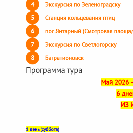
4
Экскурсия по Зеленоградску
5
Станция кольцевания птиц
6
пос.Янтарный (Смотровая площад
7
Экскурсия по Светлогорску
8
Багратионовск
Программа тура
Май 2026 –
6 дне
ИЗ 
1 день (суббота)