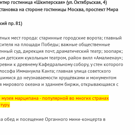
нтир гостиница «Шкиперская» (ул. Октябрьская, 4)
остановка на стороне гостиницы Москва, проспект Мира
ий пр. 81)
ных мест города: старинные городские ворота; главный
асителя на площади Победы; важные общественные
енный суд, дирекция почт, драматический театр; зоопарк;
ым детским кукольным театром, район вилл «Амалиенау»;
ревни к древнему Кафедральному собору, у стен которого
лософа Иммануила Канта; главная улица советского
вшимися до неузнаваемости хрущёвками и монументом
ея мирового океана и зданием биржи, открывающаяся с
музея марципана - популярной во многих странах
туру.
на обед и посещение Органного мини-концерта в