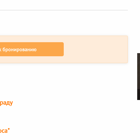
к бронированию
граду
оса"