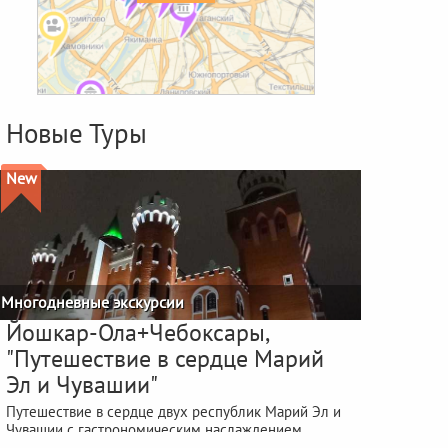
Новые Туры
New
Многодневные экскурсии
Йошкар-Ола+Чебоксары,
"Путешествие в сердце Марий
Эл и Чувашии"
Путешествие в сердце двух республик Марий Эл и
Чувашии с гастрономическим наслаждением
фестиваля "ЙОШКА-ЕШ"