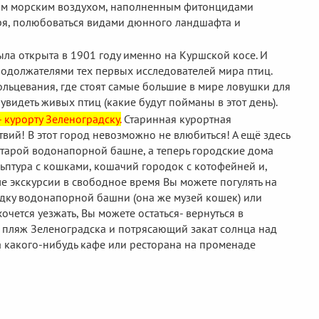
шим морским воздухом, наполненным фитонцидами
моря, полюбоваться видами дюнного ландшафта и
ла открыта в 1901 году именно на Куршской косе. И
одолжателями тех первых исследователей мира птиц.
ольцевания, где стоят самые большие в мире ловушки для
, увидеть живых птиц (какие будут пойманы в этот день).
 курорту Зеленоградску.
Старинная курортная
твий! В этот город невозможно не влюбиться! А ещё здесь
 старой водонапорной башне, а теперь городские дома
ьптура с кошками, кошачий городок с котофейней и,
е экскурсии в свободное время Вы можете погулять на
дку водонапорной башни (она же музей кошек) или
очется уезжать, Вы можете остаться- вернуться в
 пляж Зеленоградска и потрясающий закат солнца над
 какого-нибудь кафе или ресторана на променаде