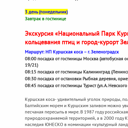
3 день (понедельник)
Завтрак в гостинице
Экскурсия «Национальный Парк Кур
кольцевания птиц и город-курорт Зе
Маршрут: НП Куршская коса – г. Зеленоградск
08:00 посадка от гостиницы Москва (автобусная 
19/21)
08:15 посадка от гостиницы Калининград (Ленинск
08:30 посадка от остановки Рыбная деревня, орие
08:45 посадка от гостиницы Турист (ул. А. Невског
Куршская коса- удивительный уголок природы, пол
Балтийским морем и Куршским заливом можно увиде
песчаная пересыпь в мире. В 1987 году российска
природоохраняемой территорией, а в 2000 году К
наследия ЮНЕСКО в номинации «культурный ландша