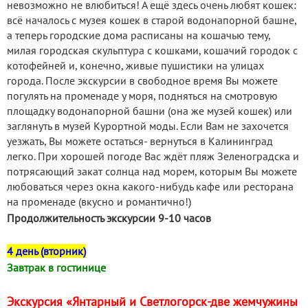
невозможно не влюбиться! А ещё здесь очень любят кошек:
всё началось с музея кошек в старой водонапорной башне,
а теперь городские дома расписаны на кошачью тему,
милая городская скульптура с кошками, кошачий городок с
котофейней и, конечно, живые пушистики на улицах
города. После экскурсии в свободное время Вы можете
погулять на променаде у моря, подняться на смотровую
площадку водонапорной башни (она же музей кошек) или
заглянуть в музей Курортной моды. Если Вам не захочется
уезжать, Вы можете остаться- вернуться в Калининград
легко. При хорошей погоде Вас ждёт пляж Зеленоградска и
потрясающий закат солнца над морем, которым Вы можете
любоваться через окна какого-нибудь кафе или ресторана
на променаде (вкусно и романтично!)
Продолжительность экскурсии 9-10 часов
4 день (вторник)
Завтрак в гостинице
Экскурсия «Янтарный и Светлогорск-две жемчужины