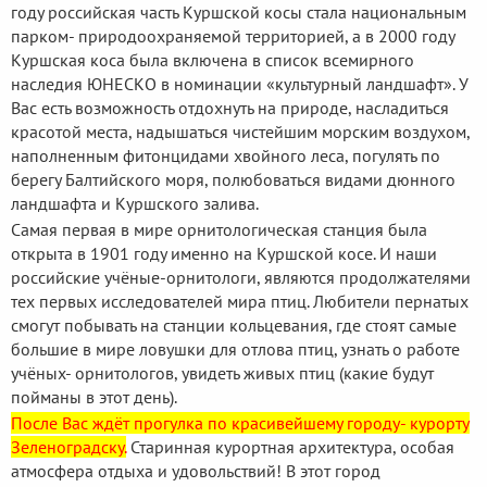
году российская часть Куршской косы стала национальным
парком- природоохраняемой территорией, а в 2000 году
Куршская коса была включена в список всемирного
наследия ЮНЕСКО в номинации «культурный ландшафт». У
Вас есть возможность отдохнуть на природе, насладиться
красотой места, надышаться чистейшим морским воздухом,
наполненным фитонцидами хвойного леса, погулять по
берегу Балтийского моря, полюбоваться видами дюнного
ландшафта и Куршского залива.
Самая первая в мире орнитологическая станция была
открыта в 1901 году именно на Куршской косе. И наши
российские учёные-орнитологи, являются продолжателями
тех первых исследователей мира птиц. Любители пернатых
смогут побывать на станции кольцевания, где стоят самые
большие в мире ловушки для отлова птиц, узнать о работе
учёных- орнитологов, увидеть живых птиц (какие будут
пойманы в этот день).
После Вас ждёт прогулка по красивейшему городу- курорту
Зеленоградску.
Старинная курортная архитектура, особая
атмосфера отдыха и удовольствий! В этот город