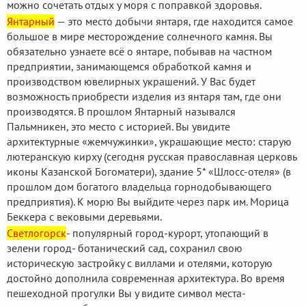
можно сочетать отдых у моря с поправкой здоровья.
Янтарный
— это место добычи янтаря, где находится самое
большое в мире месторождение солнечного камня. Вы
обязательно узнаете всё о янтаре, побывав на частном
предприятии, занимающемся обработкой камня и
производством ювелирных украшений. У Вас будет
возможность приобрести изделия из янтаря там, где они
производятся. В прошлом Янтарный назывался
Пальмникен, это место с историей. Вы увидите
архитектурные «жемчужинки», украшающие место: старую
лютеранскую кирху (сегодня русская православная церковь
иконы Казанской Богоматери), здание 5* «Шлосс-отеля» (в
прошлом дом богатого владельца горнодобывающего
предприятия). К морю Вы выйдите через парк им. Морица
Беккера с вековыми деревьями.
Светлогорск
- популярный город-курорт, утопающий в
зелени город- ботанический сад, сохранил свою
историческую застройку с виллами и отелями, которую
достойно дополнила современная архитектура. Во время
пешеходной прогулки Вы у видите символ места-