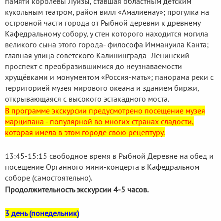
памяти королевы Луизы, ставшая областным детским
кукольным театром, район вилл «Амалиенау»; прогулка на
островной части города от Рыбной деревни к древнему
Кафедральному собору, у стен которого находится могила
великого сына этого города- философа Иммануила Канта;
главная улица советского Калининграда- Ленинский
проспект с преобразившимися до неузнаваемости
хрущёвками и монументом «Россия-мать»; панорама реки с
территорией музея мирового океана и зданием биржи,
открывающаяся с высокого эстакадного моста.
В программе экскурсии предусмотрено посещение музея
марципана - популярной во многих странах сладости,
которая имела в этом городе свою рецептуру.
13:45-15:15 свободное время в Рыбной Деревне на обед и
посещение Органного мини-концерта в Кафедральном
соборе (самостоятельно).
Продолжительность экскурсии 4-5 часов.
3 день (понедельник)