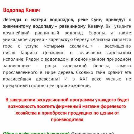
Водопад Кивач
Легенды о матери водопадов, реке Суне, приведут к
знаменитому водопаду - равнинному Кивачу
. Вы увидите
крупнейший равнинный водопад Европы. а также
уникальное дерево - карельскую березу. «Алмазна сыплется
гора с уступа четырьмя скалами...» - восхищенно
писал Гаврила Державин о величавом карельском
исполине. Рядом с водопадом, в одноименном природном
заповеднике - роща карельской березы, самого
прославленного в мире дерева. Сколько тайн хранит эта
красивейшая древесина! И в XXI веке ученые не
прекратили споров о ее происхождении.
В завершении экскурсионной программы у каждого будет
возможность посетить фирменный магазин форелевого
хозяйства и приобрести продукцию по ценам от
производителя
Обед в кафе города (накрытие)
. Отправление домой.