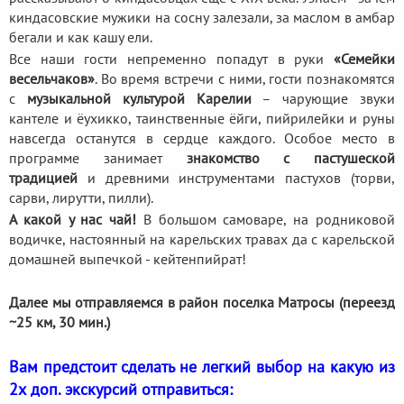
киндасовские мужики на сосну залезали, за маслом в амбар
бегали и как кашу ели.
Все наши гости непременно попадут в руки
«Семейки
весельчаков»
. Во время встречи с ними, гости познакомятся
с
музыкальной культурой Карелии
– чарующие звуки
кантеле и ёухикко, таинственные ёйги, пийрилейки и руны
навсегда останутся в сердце каждого. Особое место в
программе занимает
знакомство с пастушеской
традицией
и древними инструментами пастухов (торви,
сарви, лирутти, пилли).
А какой у нас чай!
В большом самоваре, на родниковой
водичке, настоянный на карельских травах да с карельской
домашней выпечкой - кейтенпийрат!
Далее мы отправляемся в район поселка Матросы (переезд
~25 км, 30 мин.)
Вам предстоит сделать не легкий выбор на какую из
2х доп. экскурсий отправиться: