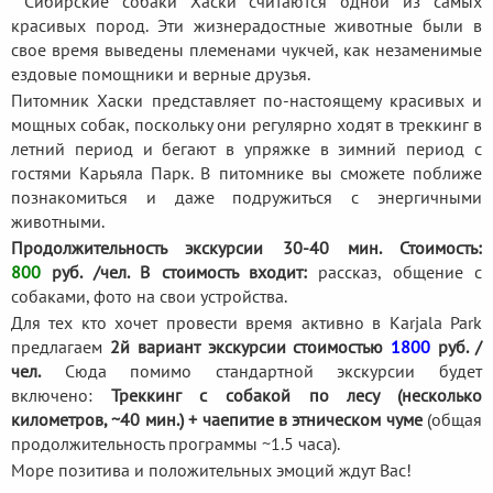
Сибирские собаки Хаски считаются одной из самых
красивых пород. Эти жизнерадостные животные были в
свое время выведены племенами чукчей, как незаменимые
ездовые помощники и верные друзья.
Питомник Хаски представляет по-настоящему красивых и
мощных собак, поскольку они регулярно ходят в треккинг в
летний период и бегают в упряжке в зимний период с
гостями Карьяла Парк. В питомнике вы сможете поближе
познакомиться и даже подружиться с энергичными
животными.
Продолжительность экскурсии 30-40 мин. Стоимость:
800
руб. /чел. В стоимость входит:
рассказ, общение с
собаками, фото на свои устройства.
Для тех кто хочет провести время активно в Karjala Park
предлагаем
2й вариант экскурсии стоимостью
1800
руб. /
чел.
Сюда помимо стандартной экскурсии будет
включено:
Треккинг с собакой по лесу (несколько
километров, ~40 мин.) + чаепитие в этническом чуме
(общая
продолжительность программы ~1.5 часа).
Море позитива и положительных эмоций ждут Вас!