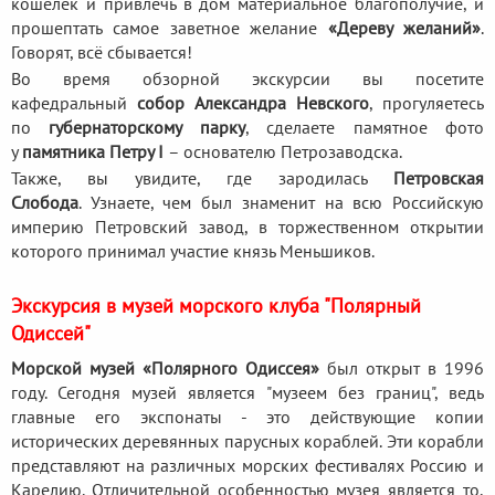
кошелек и привлечь в дом материальное благополучие, и
прошептать самое заветное желание
«Дереву желаний»
.
Говорят, всё сбывается!
Во время обзорной экскурсии вы посетите
кафедральный
собор Александра Невского
, прогуляетесь
по
губернаторскому парку
, сделаете памятное фото
у
памятника Петру I
– основателю Петрозаводска.
Также, вы увидите, где зародилась
Петровская
Слобода
. Узнаете, чем был знаменит на всю Российскую
империю Петровский завод, в торжественном открытии
которого принимал участие князь Меньшиков.
Экскурсия в музей морского клуба "Полярный
Одиссей"
Морской музей «Полярного Одиссея»
был открыт в 1996
году. Сегодня музей является "музеем без границ", ведь
главные его экспонаты - это действующие копии
исторических деревянных парусных кораблей. Эти корабли
представляют на различных морских фестивалях Россию и
Карелию. Отличительной особенностью музея является то,