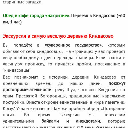
старинные загадки.
Обед в кафе города «накрытие»
.
Переезд в Киндасово (~60
км, 1 час).
Экскурсия в самую веселую деревню Киндасово
Вы попадёте в
«суверенное государство»
, которым
объявляют себя киндасовцы. На «границе» у вас проверят
визу необходимую для перехода границы. Если захотите
«вечную» прописку, то придётся пройти, посвящение в
"киндасовцы"
Вас познакомят с историей деревни Киндасово от
древнейших времён, до наших дней,
покажут
достопримечательности
: реку Шуя, часовню Введения во
храм Пресвятой Богородицы, традиционные карельские
постройки. Вместе откроем единственный в мире памятник.
Кому? Узнаете на месте! Там же пройдёт обряд «Потирание
носа». Во время экскурсии мы повеселим
удивительными
байками и анекдотами
, которые
рассказывают о киндасовцах ещё с XIX века. Узнаем - зачем