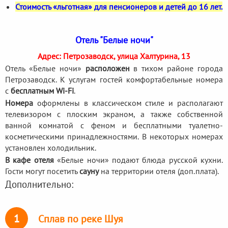
Стоимость «льготная» для пенсионеров и детей до 16 лет.
Отель "Белые ночи"
Адрес: Петрозаводск, улица Халтурина, 13
Отель «Белые ночи»
расположен
в тихом районе города
Петрозаводск. К услугам гостей комфортабельные номера
с
бесплатным Wi-Fi
.
Номера
оформлены в классическом стиле и располагают
телевизором с плоским экраном, а также собственной
ванной комнатой с феном и бесплатными туалетно-
косметическими принадлежностями. В некоторых номерах
установлен холодильник.
В кафе отеля
«Белые ночи» подают блюда русской кухни.
Гости могут посетить
сауну
на территории отеля (доп.плата).
Дополнительно:
1
Сплав по реке Шуя