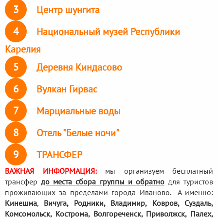
3
Центр шунгита
4
Национальный музей Республики
Карелия
5
Деревня Киндасово
6
Вулкан Гирвас
7
Марциальные воды
8
Отель "Белые ночи"
9
ТРАНСФЕР
ВАЖНАЯ ИНФОРМАЦИЯ:
мы организуем бесплатный
трансфер
до места сбора группы и обратно
для туристов
проживающих за пределами города Иваново. А именно:
Кинешма
,
Вичуга, Родники,
Владимир, Ковров, Суздаль,
Комсомольск, Кострома, Волгореченск, Приволжск, Палех,