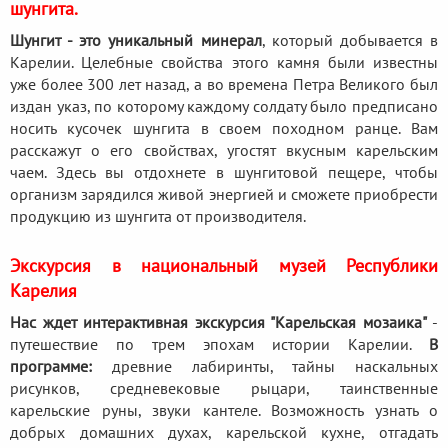
шунгита.
Шунгит - это уникальный минерал
, который добывается в
Карелии. Целебные свойства этого камня были известны
уже более 300 лет назад, а во времена Петра Великого был
издан указ, по которому каждому солдату было предписано
носить кусочек шунгита в своем походном ранце. Вам
расскажут о его свойствах, угостят вкусным карельским
чаем. Здесь вы отдохнете в шунгитовой пещере, чтобы
организм зарядился живой энергией и сможете приобрести
продукцию из шунгита от производителя.
Экскурсия в национальный музей Республики
Карелия
Нас ждет интерактивная экскурсия "Карельская мозаика"
-
путешествие по трем эпохам истории Карелии.
В
программе:
древние лабиринты, тайны наскальных
рисунков, средневековые рыцари, таинственные
карельские руны, звуки кантеле. Возможность узнать о
добрых домашних духах, карельской кухне, отгадать