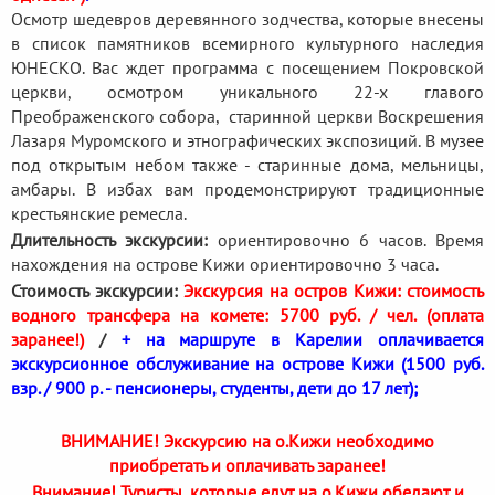
Осмотр шедевров деревянного зодчества, которые внесены
в список памятников всемирного культурного наследия
ЮНЕСКО. Вас ждет программа с посещением Покровской
церкви, осмотром уникального 22-х главого
Преображенского собора, старинной церкви Воскрешения
Лазаря Муромского и этнографических экспозиций. В музее
под открытым небом также - старинные дома, мельницы,
амбары. В избах вам продемонстрируют традиционные
крестьянские ремесла.
Длительность экскурсии:
ориентировочно 6 часов. Время
нахождения на острове Кижи ориентировочно 3 часа.
Стоимость экскурсии:
Экскурсия на остров Кижи: стоимость
водного трансфера на комете: 5700 руб. / чел. (оплата
заранее!)
/
+ на маршруте в Карелии оплачивается
экскурсионное обслуживание на острове Кижи (1500 руб.
взр. / 900 р. - пенсионеры, студенты, дети до 17 лет);
ВНИМАНИЕ! Экскурсию на о.Кижи необходимо
приобретать и оплачивать заранее!
Внимание! Туристы, которые едут на о.Кижи обедают и