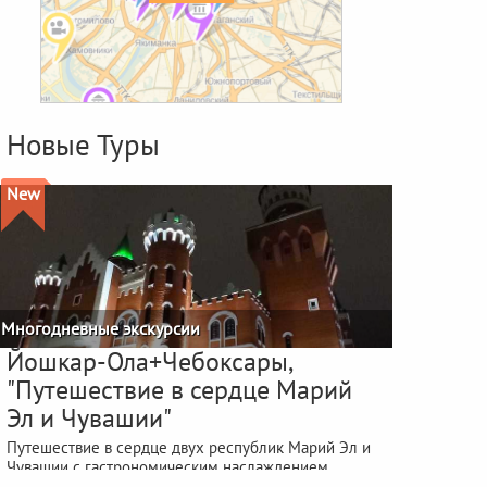
Новые Туры
New
Многодневные экскурсии
Йошкар-Ола+Чебоксары,
"Путешествие в сердце Марий
Эл и Чувашии"
Путешествие в сердце двух республик Марий Эл и
Чувашии с гастрономическим наслаждением
фестиваля "ЙОШКА-ЕШ"