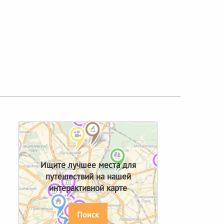
Next
Ищите лучшее места для
путешествий на нашей
интерактивной карте
Поиск