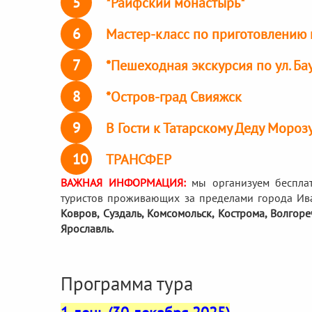
5
*Раифский монастырь*
6
Мастер-класс по приготовлению 
7
*Пешеходная экскурсия по ул. Ба
8
*Остров-град Свияжск
9
В Гости к Татарскому Деду Морозу
10
ТРАНСФЕР
ВАЖНАЯ ИНФОРМАЦИЯ:
мы организуем беспла
туристов проживающих за пределами города Ив
Ковров, Суздаль, Комсомольск, Кострома, Волгор
Ярославль.
Программа тура