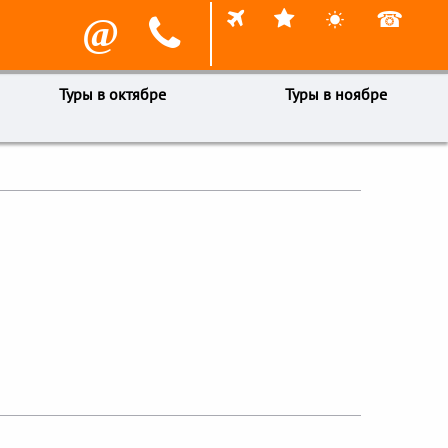



☎
@

Туры в октябре
Туры в ноябре