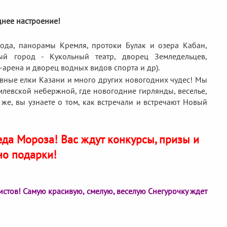
днее настроение!
рода, панорамы Кремля, протоки Булак и озера Кабан,
ый город - Кукольный театр, дворец Земледельцев,
-арена и дворец водных видов спорта и др).
авные елки Казани и много других новогодних чудес! Мы
левской небержной, где новогодние гирлянды, веселье,
же, вы узнаете о том, как встречали и встречают Новый
еда Мороза!
Вас ждут конкурсы, призы и
но подарки!
истов! Самую красивую, смелую, веселую Снегурочку ждет