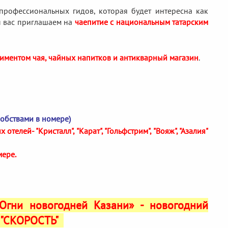
 профессиональных гидов, которая будет интересна как
ы вас приглашаем на
чаепитие с национальным татарским
иментом чая, чайных напитков и антикварный магазин
.
добствами в номере)
елей- "Кристалл", "Карат", "Гольфстрим", "Вояж", "Азалия"
мере.
«Огни новогодней Казани» - новогодний
и "СКОРОСТЬ"