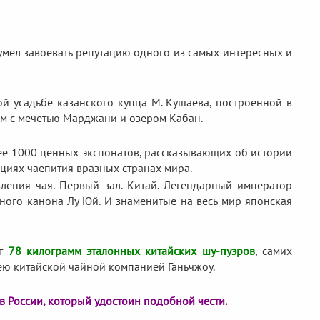
сумел завоевать репутацию одного из самых интересных и
й усадьбе казанского купца М. Кушаева, построенной в
ом с мечетью Марджани и озером Кабан.
лее 1000 ценных экспонатов, рассказывающих об истории
ициях чаепития вразных странах мира.
ления чая. Первый зал. Китай. Легендарный император
ного канона Лу Юй. И знаменитые на весь мир японская
ет
78 килограмм эталонных китайских шу-пуэров
, самих
зею китайской чайной компанией Ганьчжоу.
в России, который удостоин подобной чести.