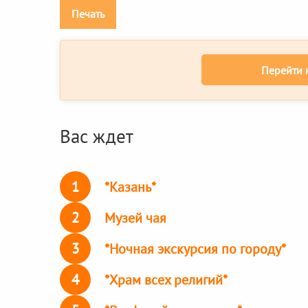
Печать
Перейти 
Вас ждет
1
*Казань*
2
Музей чая
3
*Ночная экскурсия по городу*
4
*Храм всех религий*