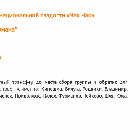
национальной сладости «Чак Чак»
умана*
!
тный трансфер
до места сбора группы и обратно
для
аново. А именно:
Кинешма
,
Вичуга, Родники,
Владимир,
еченск, Приволжск, Палех, Фурманов, Тейково, Шуя, Южа,