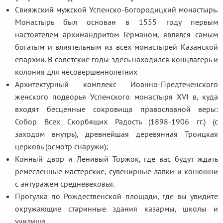
Свияжский мужской Успенско-Богородицкий монастырь.
Монастырь был основан в 1555 году первым
настоятелем архимандритом Германом, являлся самым
богатым и влиятельным из всех монастырей Казанской
епархии. В советские годы здесь находился концлагерь и
колония для несовершеннолетних
Архитектурный комплекс Иоанно-Предтеченского
женского подворья Успенского монастыря XVI в, куда
входят бесценные сокровища православной веры:
Собор Всех Скорбящих Радость (1898-1906 гг.) (с
заходом внутрь), древнейшая деревянная Троицкая
церковь (осмотр снаружи);
Конный двор и Ленивый Торжок, где вас будут ждать
ремесленные мастерские, сувенирные лавки и конюшни
с антуражем средневековья.
Прогулка по Рождественской площади, где вы увидите
окружающие старинные здания казармы, школы и
училища.