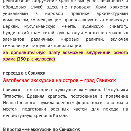
религиозное сооружение храм не выступает, церковных и
обрядовых служб здесь не проводят. Храм является
уникальным в мировой практике архитектурным
комплексом, совмещающим православную и католическую
церкви, мусульманскую мечеть, иудейскую синагогу,
буддистский храм, китайскую пагоду и множество знаковых
элементов различных мировых религий, включая
символику исчезнувших цивилизаций.
За дополнительную плату возможен внутренний осмотр
храма (250 р. с человека)
переезд в г. Свияжск
Автобусная экскурсия на остров – град Свияжск
Свияжск – это историко-культурная жемчужина Республики
Татарстан. Древняя крепость, построенная в правление
Ивана Грозного, служила военным форпостом в Поволжье и
местом подготовки военных частей для похода на
неприступную крепость Казань.
В программе экскурсии по Свияжску: