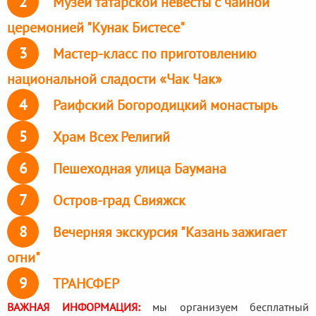
2
Музей татарской невесты с чайной
церемонией "Кунак Бистесе"
3
Мастер-класс по приготовлению
национальной сладости «Чак Чак»
4
Раифский Богородицкий монастырь
5
Храм Всех Религий
6
Пешеходная улица Баумана
7
Остров-град Свияжск
8
Вечерняя экскурсия "Казань зажигает
огни"
9
ТРАНСФЕР
ВАЖНАЯ ИНФОРМАЦИЯ:
мы организуем бесплатный