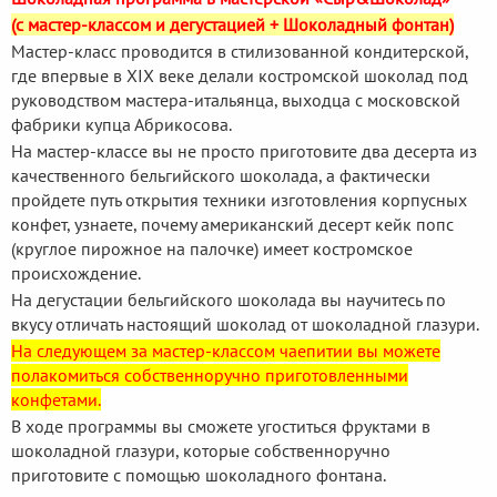
(с мастер-классом и дегустацией + Шоколадный фонтан)
Мастер-класс проводится в стилизованной кондитерской,
где впервые в XIX веке делали костромской шоколад под
руководством мастера-итальянца, выходца с московской
фабрики купца Абрикосова.
На мастер-классе вы не просто приготовите два десерта из
качественного бельгийского шоколада, а фактически
пройдете путь открытия техники изготовления корпусных
конфет, узнаете, почему американский десерт кейк попс
(круглое пирожное на палочке) имеет костромское
происхождение.
На дегустации бельгийского шоколада вы научитесь по
вкусу отличать настоящий шоколад от шоколадной глазури.
На следующем за мастер-классом чаепитии вы можете
полакомиться собственноручно приготовленными
конфетами.
В ходе программы вы сможете угоститься фруктами в
шоколадной глазури, которые собственноручно
приготовите с помощью шоколадного фонтана.