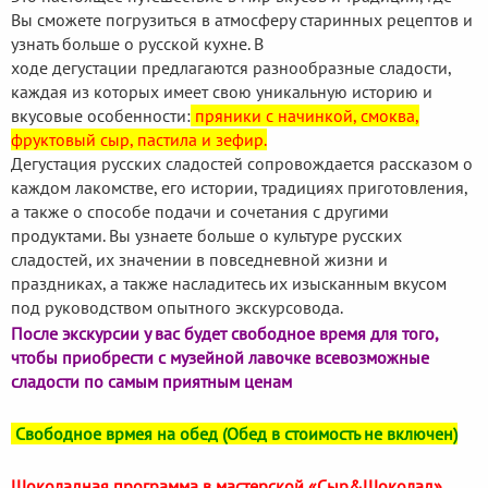
Вы сможете погрузиться в атмосферу старинных рецептов и
узнать больше о русской кухне. В
ходе дегустации предлагаются разнообразные сладости,
каждая из которых имеет свою уникальную историю и
вкусовые особенности:
пряники с начинкой, смоква,
фруктовый сыр, пастила и зефир.
Дегустация русских сладостей сопровождается рассказом о
каждом лакомстве, его истории, традициях приготовления,
а также о способе подачи и сочетания с другими
продуктами. Вы узнаете больше о культуре русских
сладостей, их значении в повседневной жизни и
праздниках, а также насладитесь их изысканным вкусом
под руководством опытного экскурсовода.
После экскурсии у вас будет свободное время для того,
чтобы приобрести с музейной лавочке всевозможные
сладости по самым приятным ценам
Свободное врмея на обед (Обед в стоимость не включен)
Шоколадная программа в мастерской «Cыр&Шоколад»