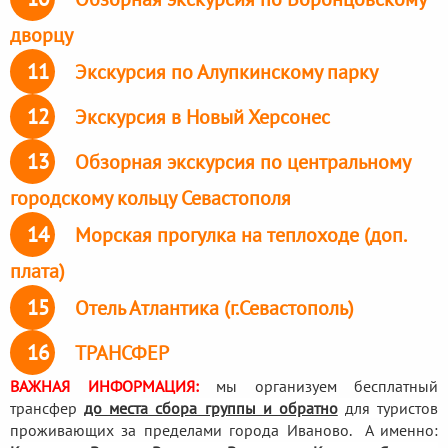
дворцу
11
Экскурсия по Алупкинскому парку
12
Экскурсия в Новый Херсонес
13
Обзорная экскурсия по центральному
городскому кольцу Севастополя
14
Морская прогулка на теплоходе (доп.
плата)
15
Отель Атлантика (г.Севастополь)
16
ТРАНСФЕР
ВАЖНАЯ ИНФОРМАЦИЯ:
мы организуем бесплатный
трансфер
до места сбора группы и обратно
для туристов
проживающих за пределами города Иваново. А именно: