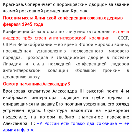
Краснова. Соперничает с Воронцовским дворцом за звание
«самой роскошной резиденции Крыма».
Посетим места Ялтинской конференция союзных держав
февраля 1945 года
Конфереция была вторая по счёту многосторонняя
встреча
лидеров трёх стран антигитлеровской коалиции
— СССР,
США и Великобритании — во время Второй мировой войны,
посвящённая установлению послевоенного мирового
порядка. Проходила в Ливадийском дворце в посёлке
Ливадия и стала последней конференцией лидеров
антигитлеровской коалиции «большой тройки» в
доядерную эпоху.
Осмотр памятника Александру 3
Бронзовая скульптура Александра III высотой почти 4 м
изображает императора сидящим на срубе дерева и
опирающимся на шашку. Его позиция уверенная, его взгляд
устремлён вдаль. Скульптура находится на мраморном
пьедестале, на котоом выбито знаменитое изречение
Александра III:
«У России есть только два союзника — её
армия и флот»
.