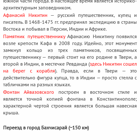
южной части города. В настоящее время является историко-
архитектурным заповедником.
Афанасий Никитин
— русский путешественник, купец и
писатель. В 1468-1475 гг. предпринял экспедицию в страны
Востока и побывал в Персии, Индии и Африке.
Памятник путешественнику
Афанасию Никитину появился
возле крепости Кафа в 2008 году. Идейно, этот монумент
замкнул кольцо из трех памятников, посвященных
путешественнику — первый стоит на его родине в Твери, а
второй в Индии, в местечке Ревданда (
здесь Никитин сошел
на берег с корабля
). Правда, если в Твери — это
действительно фигура купца, то в Индии — просто стелла с
табличками на разных языках.
Фонтан Айвазовского
построен в восточном стиле и
является точной копией фонтана в Константинополе;
характерной чертой строения является большая навесная
крыша.
Переезд в город Бахчисарай (~150 км)