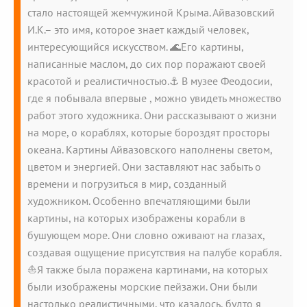
стало настоящей жемчужиной Крыма. Айвазовский
И.К.– это имя, которое знает каждый человек,
интересующийся искусством. 🌊Его картины,
написанные маслом, до сих пор поражают своей
красотой и реалистичностью.⚓️ В музее Феодосии,
где я побывала впервые , можно увидеть множество
работ этого художника. Они рассказывают о жизни
на море, о кораблях, которые бороздят просторы
океана. Картины Айвазовского наполнены светом,
цветом и энергией. Они заставляют нас забыть о
времени и погрузиться в мир, созданный
художником. Особенно впечатляющими были
картины, на которых изображены корабли в
бушующем море. Они словно оживают на глазах,
создавая ощущение присутствия на палубе корабля.
⛵️Я также была поражена картинами, на которых
были изображены морские пейзажи. Они были
настолько реалистичными, что казалось, будто я