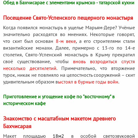
Обед в Бахчисарае с элементами крымско - татарской кухни
Посещение Свято-Успенского пещерного монастыря
Когда появился монастырь в ущелье Марьям-Дере? Учёные
значительно расходятся во мнениях. Некоторые говорят,
что скит был основан
8-м веке
,
а его строителями стали
византийские монахи. Далее, примерно с 13-го по 14-е
столетия, Свято-Успенский монастырь в Крыму прекратил
своё существование, чтобы
вновь возродиться спустя
несколько десятилетий
. Примечательно, что вторжение
турок, никак не повлияло на целостность сооружений – скит
удивительным образом в
ыстоял в бурные годы войн
.
Приготовление и угощение кофе по "восточному" в
историческом кафе
Знакомство с масштабным макетом древнего
Бахчисарая
Макет площадью
18м2
в особой светозвуковой