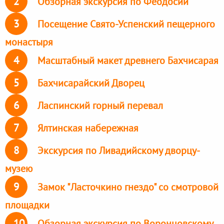
2
Обзорная экскурсия по Феодосии
3
Посещение Свято-Успенский пещерного
монастыря
4
Масштабный макет древнего Бахчисарая
5
Бахчисарайский Дворец
6
Ласпинский горный перевал
7
Ялтинская набережная
8
Экскурсия по Ливадийскому дворцу-
музею
9
Замок "Ласточкино гнездо" со смотровой
площадки
10
Обзорная экскурсия по Воронцовскому