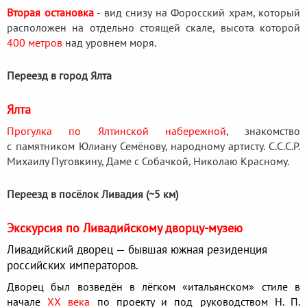
Вторая остановка
- вид снизу на Форосский храм, который
расположен на отдельно стоящей скале, высота которой
400 метров
над уровнем моря.
Переезд в город Ялта
Ялта
Прогулка
по Ялтинской набережной
, знакомство
с
памятником Юлиану Семёнову, народному артисту. С.С.С.Р.
Михаилу Пуговкину, Даме с Собачкой, Николаю Красному.
Переезд в посёлок Ливадия (~5 км)
Экскурсия по Ливадийскому дворцу-музею
Ливадийский дворец — бывшая южная резиденция
российских императоров.
Дворец был возведён в лёгком «итальянском» стиле в
начале
XX века
по проекту и под руководством Н. П.