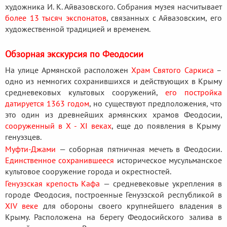
художника И. К. Айвазовского. Собрания музея насчитывает
более 13 тысяч экспонатов
, связанных с Айвазовским, его
художественной традицией и временем.
Обзорная экскурсия по Феодосии
На улице Армянской расположен
Храм Святого Саркиса
–
одно из немногих сохранившихся и действующих в Крыму
средневековых культовых сооружений,
его постройка
датируется 1363 годом
, но существуют предположения, что
это один из древнейших армянских храмов Феодосии,
сооруженный в Х - ХI веках
, еще до появления в Крыму
генуэзцев.
Муфти-Джами
— соборная пятничная мечеть в Феодосии.
Единственное сохранившееся
историческое мусульманское
культовое сооружение города и окрестностей.
Генуэзская крепость Кафа
— средневековые укрепления в
городе Феодосия, построенные Генуэзской республикой в
XIV веке
для обороны своего крупнейшего владения в
Крыму. Расположена на берегу Феодосийского залива в