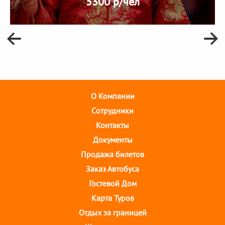
5300 р/чел
О Компании
Cотрудники
Контакты
Документы
Продажа билетов
Заказ Автобуса
Гостевой Дом
Карта Туров
Отдых за границей