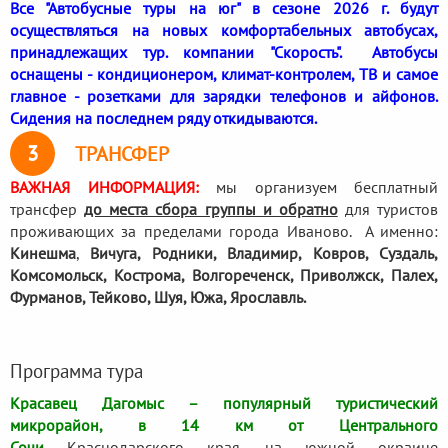
Все "Автобусные туры на юг" в сезоне 2026 г. будут
осуществляться на новых комфортабельных автобусах,
принадлежащих тур. компании "Скорость". Автобусы
оснащены - кондиционером, климат-контролем, ТВ и самое
главное - розетками для зарядки телефонов и айфонов.
Сидения на последнем ряду откидываются.
3
ТРАНСФЕР
ВАЖНАЯ ИНФОРМАЦИЯ:
мы организуем бесплатный
трансфер
до места сбора группы и обратно
для туристов
проживающих за пределами города Иваново. А именно:
Кинешма
,
Вичуга, Родники,
Владимир, Ковров, Суздаль,
Комсомольск, Кострома, Волгореченск, Приволжск, Палех,
Фурманов, Тейково, Шуя, Южа, Ярославль.
Программа тура
Красавец Дагомыс – популярный туристический
микрорайон, в 14 км от Центрального
Сочи
Краснодарского края, на южной окраине