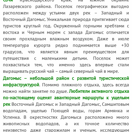
Лазаревского района. Поселок географически выгодно
расположен между устьями двух рек – Западный и
Восточный Дагомыс. Уникальная природа притягивает сюда
туристов круглый год. Окруженный горными хребтами с
востока и Черным морем с запада Дагомыс отличается
своим прохладным влажным воздухом. Даже в июле
температура курорта редко поднимается выше +30
градусов, что является явным преимуществом для
путешествия с маленькими детьми. Поселок может
похвастаться тем, что именно здесь впервые стали
выращивать русский чай – самый северный чай в мире.
Дагомыс – небольшой район с развитой туристической
инфраструктурой
. Помимо пляжного отдыха, здесь всегда
можно найти занятие по душе.
Любители активного отдыха
по-настоящему оценят авантюрные маршруты к ущельям
рек
Восточный Дагомыс и Западный Дагомыс, Самшитовым
водопадам, ущелью Поющей воды, горам Армянка и
Успенка. В окрестностях Дагомыса расположено много
живописных водопадов, а их точное количество
неизвестно даже старожилам и ученым, исследующим