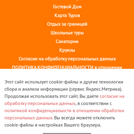
Гостевой Дом
Карта Туров
Отдых за границей
Школьные туры
Санатории
Круизы
Согласие на обработку персональных данных
ПОЛИТИКА КОНФИДЕНЦИАЛЬНОСТИ в отношении
обработки персональных данных
Этот сайт использует cookie-файлы и другие технологии
сбора и анализа информации (сервис Яндекс.Метрика).
г. Иваново, ул. 10 августа, д.43 ТОЦ "Августин"
Продолжая использовать этот сайт, Вы даёте
согласие на
2 этаж, тел. +7(4932) 58-14-58
обработку персональных данных
, в соответствии с
политикой конфиденциальнсти в отношении обработки
VK
персональных данных
. Вы всегда можете отключить
cookie-файлы в настройках Вашего браузера.
© 2013 - 2026 Туристическая компания "Скорость". Все