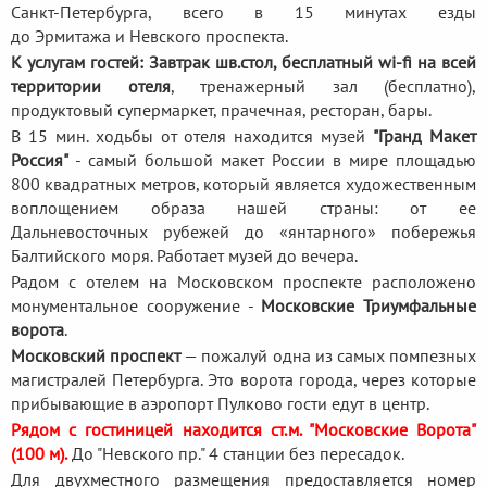
Санкт-Петербурга, всего в 15 минутах езды
до Эрмитажа и Невского проспекта.
К услугам гостей: Завтрак шв.стол, бесплатный wi-fi на всей
территории отеля
, тренажерный зал (бесплатно),
продуктовый супермаркет, прачечная, ресторан, бары.
В 15 мин. ходьбы от отеля находится музей
"Гранд Макет
Россия"
- самый большой макет России в мире площадью
800 квадратных метров, который является художественным
воплощением образа нашей страны: от ее
Дальневосточных рубежей до «янтарного» побережья
Балтийского моря. Работает музей до вечера.
Радом с отелем на Московском проспекте расположено
монументальное сооружение -
Московские Триумфальные
ворота
.
Московский проспект
— пожалуй одна из самых помпезных
магистралей Петербурга. Это ворота города, через которые
прибывающие в аэропорт Пулково гости едут в центр.
Рядом с гостиницей находится ст.м. "Московские Ворота"
(100 м).
До "Невского пр." 4 станции без пересадок.
Для двухместного размещения предоставляется номер