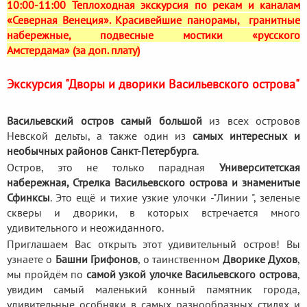
10:00-11:00 Теплоходная экскурсия по рекам и каналам
«Северная Венеция». Красивейшие панорамы, гранитные
набережные, подвесные мостики «русского
Амстердама» (за доп. плату)
Экскурсия "Дворы и дворики Васильевского острова"
Васильевский остров самый большой
из всех островов
Невской дельты, а также один из
самых интересных и
необычных районов Санкт-Петербурга
.
Остров, это не только парадная
Университетская
набережная, Стрелка Васильевского острова и знаменитые
Сфинксы
. Это ещё и тихие узкие улочки -"Линии ", зеленые
скверы и дворики, в которых встречается много
удивительного и неожиданного.
Приглашаем Вас открыть этот удивительный остров! Вы
узнаете о
Башни Грифонов
, о таинственном
Дворике Духов
,
мы пройдём по
самой узкой улочке Васильевского острова
,
увидим самый маленький конный памятник города,
удивительные особняки в самых разнообразных стилях и