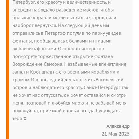
Петербург, его красоту и величественность, и
впереди нас ждало разведение мостов, чтобы
большие корабли могли выехать из города или
наоборот вернуться. На следующий день мы
отправились в Петергоф погуляв по парку увидев
фонтаны, пообщавшись с белками и птицами
любавлись фонтами. Особенно интересно
посмотреть торжественное открытие фонтана
Возрождение Самсона. Незабываемые впечатления
занял и Кронштадт с его военными кораблями и
храмом. И в последний день посетить Василевский
остров и наблюдать его красоту. Санкт-Петербург так
не хочет нас отпускать, он хочет оставайся и смотри
меня, позновай и любуйся мною и не забывай меня
пожалуйста, приезжай вновь я всегда буду ждать
тебя ❣️.
Александр
21 Мая 2025