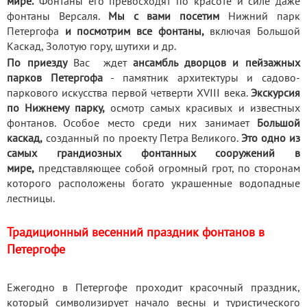
мире.
Фонтаны его превосходят по красоте и силе даже
фонтаны Версаля.
Мы с вами посетим
Нижний парк
Петергофа
и посмотрим все фонтаны,
включая Большой
Каскад, Золотую гору, шутихи и др.
По приезду
Вас ждет
ансамбль дворцов и пейзажных
парков Петергофа
- памятник архитектуры и садово-
паркового искусства первой четверти XVIII века.
Экскурсия
по Нижнему парку,
осмотр самых красивых и известных
фонтанов. Особое место среди них занимает
Большой
каскад,
созданный по проекту Петра Великого.
Это одно из
самых грандиозных фонтанных сооружений в
мире,
представляющее собой огромный грот, по сторонам
которого расположены богато украшенные водопадные
лестницы.
Традиционный весенний праздник фонтанов в
Петергофе
Ежегодно в Петергофе проходит красочный праздник,
который символизирует начало весны и туристического