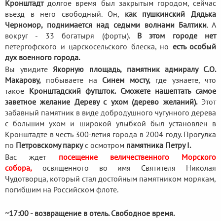
Кронштадт
долгое время был закрытым городом, сейчас
въезд в него свободный. Он,
как пушкинский Дядька
Черномор, поднимается над седыми волнами Балтики
. А
вокруг - 33 богатыря (форты).
В этом городе нет
петергофского и царскосельского блеска, но
есть особый
дух военного города.
Вы увидите
Якорную площадь, памятник адмиралу С.О.
Макарову,
побываете на
Синем мосту,
где узнаете, что
такое
Кронштадский футшток. Сможете нашептать самое
заветное желание Дереву с ухом (дерево желаний).
Этот
забавный памятник в виде добродушного чугунного дерева
с большим ухом и широкой улыбкой был установлен в
Кронштадте в честь 300-летия города в 2004 году. Прогулка
по
Петровскому парку
с осмотром
памятника Петру I.
Вас ждет
посещение величественного Морского
собора,
освященного во имя Святителя Николая
Чудотворца, который стал достойным памятником морякам,
погибшим на Российском флоте.
~17:00 - возвращение в отель. Свободное время.