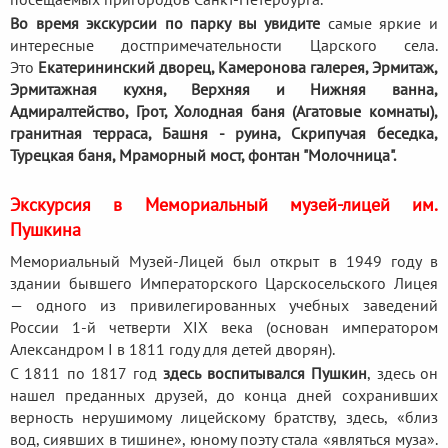
Во время экскурсии по парку вы увидите
самые яркие и
интересные достпримечательности Царского села.
Это
Екатерининский дворец, Камеронова галерея, Эрмитаж,
Эрмитажная кухня, Верхняя и Нижняя ванна,
Адмиралтейство, Грот, Холодная баня (Агатовые комнаты),
гранитная терраса, Башня - руина, Скрипучая беседка,
Турецкая баня, Мраморный мост, фонтан "Молочница".
Экскурсия в Мемориальный музей-лицей им.
Пушкина
Мемориальный Музей-Лицей был открыт в 1949 году в
здании бывшего Императорского Царскосельского Лицея
— одного из привилегированных учебных заведений
России 1-й четверти XIX века (основан императором
Александром I в 1811 году для детей дворян).
С 1811 по 1817 год
здесь воспитывался Пушкин
, здесь он
нашел преданных друзей, до конца дней сохранивших
верность нерушимому лицейскому братству, здесь, «близ
вод, сиявших в тишине», юному поэту стала «являться муза».