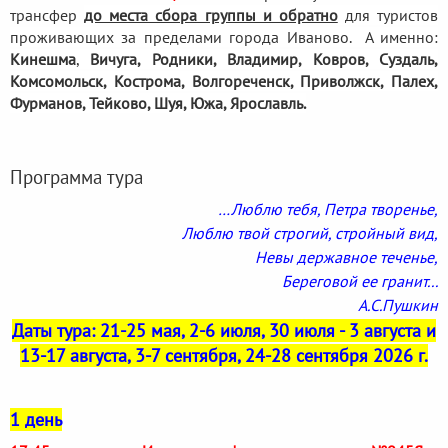
трансфер
до места сбора группы и обратно
для туристов
проживающих за пределами города Иваново. А именно:
Кинешма
,
Вичуга, Родники,
Владимир, Ковров, Суздаль,
Комсомольск, Кострома, Волгореченск, Приволжск, Палех,
Фурманов, Тейково, Шуя, Южа, Ярославль.
Программа тура
…Люблю тебя,
Петра творенье,
Люблю твой строгий,
стройный вид,
Невы державное теченье,
Береговой ее гранит...
А.С.Пушкин
Даты тура: 21-25 мая, 2-6 июля, 30 июля - 3 августа и
13-17 августа, 3-7 сентября, 24-28 сентября 2026 г.
1 день