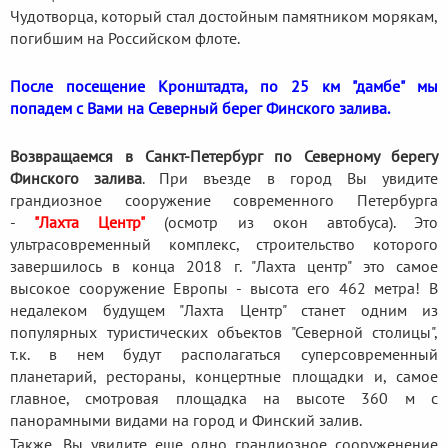
Чудотворца, который стал достойным памятником морякам,
погибшим на Российском флоте.
После посещение Кронштадта, по 25 км "дамбе" мы
попадем с Вами на Северный берег Финского залива.
Возвращаемся в Санкт-Петербург по Северному берегу
Финского залива
. При въезде в город Вы увидите
грандиозное сооружение современного Петербурга
-
"Лахта Центр"
(осмотр из окон автобуса). Это
ультрасовременный комплекс, строительство которого
завершилось в конца 2018 г. "Лахта центр" это самое
высокое сооружение Европы - высота его 462 метра! В
недалеком будущем "Лахта Центр" станет одним из
популярных туристических объектов "Северной столицы",
т.к. в нем будут располагаться суперсовременный
планетарий, рестораны, концертные площадки и, самое
главное, смотровая площадка на высоте 360 м с
панорамными видами на город и Финский залив.
Также, Вы увидите еще одно грандиозное сооруженение