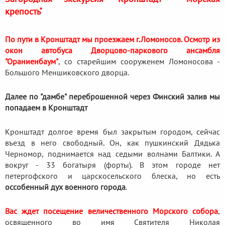
крепость"
По пути в Кронштадт мы проезжаем г.Ломоносов. Осмотр из
окон автобуса Дворцово-паркового ансамбля
"Ораниенбаум"
, со старейшим сооруженем Ломоносова -
Большого Меншиковского дворца.
Далее по "дамбе" переброшенной через Финский залив мы
попадаем в Кронштадт
Кронштадт долгое время был закрытым городом, сейчас
въезд в него свободный. Он, как пушкинский Дядька
Черномор, поднимается над седыми волнами Балтики. А
вокруг - 33 богатыря (форты). В этом городе нет
петергофского и царскосельского блеска, но есть
оссобенный дух военного города
.
Вас ждет посещение величественного Морского собора
,
освященного во имя Святителя Николая