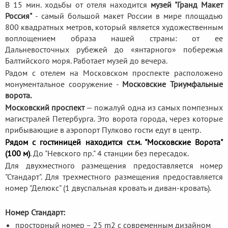
В 15 мин. ходьбы от отеля находится
музей "Гранд Макет
Россия"
- самый большой макет России в мире площадью
800 квадратных метров, который является художественным
воплощением образа нашей страны: от ее
Дальневосточных рубежей до «янтарного» побережья
Балтийского моря. Работает музей до вечера.
Радом с отелем на Московском проспекте расположено
монументальное сооружение -
Московские Триумфальные
ворота.
Московский проспект
— пожалуй одна из самых помпезных
магистралей Петербурга. Это ворота города, через которые
прибывающие в аэропорт Пулково гости едут в центр.
Рядом с гостиницей находится ст.м. "Московские Ворота"
(100 м)
. До "Невского пр." 4 станции без пересадок.
Для двухместного размещения предоставляется номер
"Стандарт". Для трехместного размещения предоставляется
номер "Делюкс" (1 двуспальная кровать и диван-кровать).
Номер Стандарт:
просторный номер – 25 m2 с современным дизайном