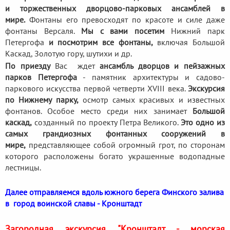
и торжественных дворцово-парковых ансамблей в
мире.
Фонтаны его превосходят по красоте и силе даже
фонтаны Версаля.
Мы с вами посетим
Нижний парк
Петергофа
и посмотрим все фонтаны,
включая Большой
Каскад, Золотую гору, шутихи и др.
По приезду
Вас ждет
ансамбль дворцов и пейзажных
парков Петергофа
- памятник архитектуры и садово-
паркового искусства первой четверти XVIII века.
Экскурсия
по Нижнему парку,
осмотр самых красивых и известных
фонтанов. Особое место среди них занимает
Большой
каскад,
созданный по проекту Петра Великого.
Это одно из
самых грандиозных фонтанных сооружений в
мире,
представляющее собой огромный грот, по сторонам
которого расположены богато украшенные водопадные
лестницы.
Далее отправляемся вдоль южного берега Финского залива
в город воинской славы - Кронштадт
Загородная экскурсия "Кронштадт - морская