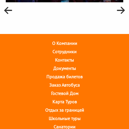
О Компании
Cотрудники
Контакты
Документы
Продажа билетов
Заказ Автобуса
Гостевой Дом
Карта Туров
Отдых за границей
Школьные туры
Санатории