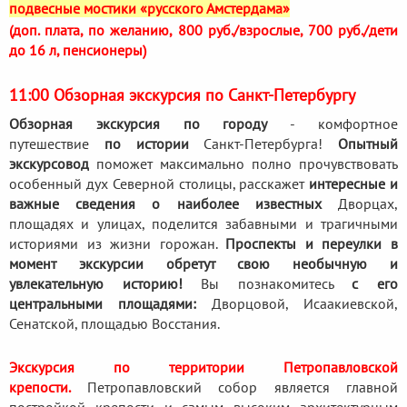
подвесные мостики «русского Амстердама»
(доп. плата, по желанию, 800 руб./взрослые, 700 руб./дети
до 16 л, пенсионеры)
11:00 Обзорная экскурсия по Санкт-Петербургу
Обзорная экскурсия по городу
- комфортное
путешествие
по истории
Санкт-Петербурга!
Опытный
экскурсовод
поможет максимально полно прочувствовать
особенный дух Северной столицы, расскажет
интересные и
важные сведения о наиболее известных
Дворцах,
площадях и улицах, поделится забавными и трагичными
историями из жизни горожан.
Проспекты и переулки в
момент экскурсии обретут свою необычную и
увлекательную историю!
Вы познакомитесь
с его
центральными площадями:
Дворцовой, Исаакиевской,
Сенатской, площадью Восстания.
Экскурсия по территории Петропавловской
крепости.
Петропавловский собор является главной
постройкой крепости и самым высоким архитектурным