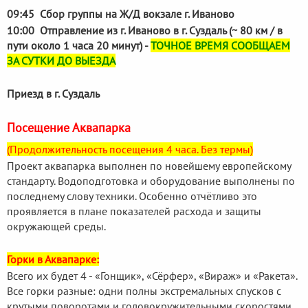
09:45 Сбор группы на Ж/Д вокзале г. Иваново
10:00 Отправление из г. Иваново в г. Суздаль (~ 80 км / в
пути около 1 часа 20 минут) -
ТОЧНОЕ ВРЕМЯ СООБЩАЕМ
ЗА СУТКИ ДО ВЫЕЗДА
Приезд в г. Суздаль
Посещение Аквапарка
(Продолжительность посещения 4 часа. Без термы)
Проект аквапарка выполнен по новейшему европейскому
стандарту. Водоподготовка и оборудование выполнены по
последнему слову техники. Особенно отчётливо это
проявляется в плане показателей расхода и защиты
окружающей среды.
Горки в Аквапарке:
Всего их будет 4 - «Гонщик», «Сёрфер», «Вираж» и «Ракета».
Все горки разные: одни полны экстремальных спусков с
крутыми поворотами и головокружительными скоростями,