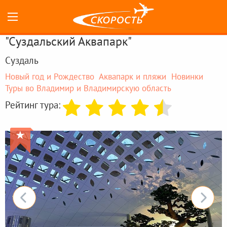
"Суздальский Аквапарк"
Суздаль
Новый год и Рождество
Аквапарк и пляжи
Новинки
Туры во Владимир и Владимирскую область
Рейтинг тура:
★