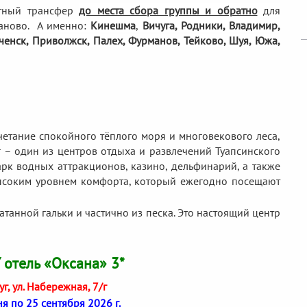
тный трансфер
до места сбора группы и обратно
для
аново. А именно:
Кинешма
,
Вичуга, Родники,
Владимир,
еченск, Приволжск, Палех, Фурманов, Тейково, Шуя, Южа,
четание спокойного тёплого моря и многовекового леса,
г – один из центров отдыха и развлечений Туапсинского
арк водных аттракционов, казино, дельфинарий, а также
высоким уровнем комфорта, который ежегодно посещают
танной гальки и частично из песка. Это настоящий центр
отель «Оксана» 3*
буг, ул. Набережная, 7/г
я по 25 сентября 2026 г.