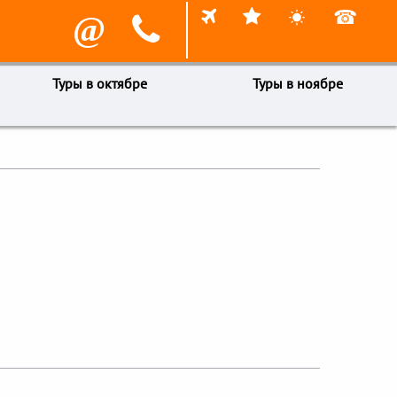



☎
@

Туры в октябре
Туры в ноябре