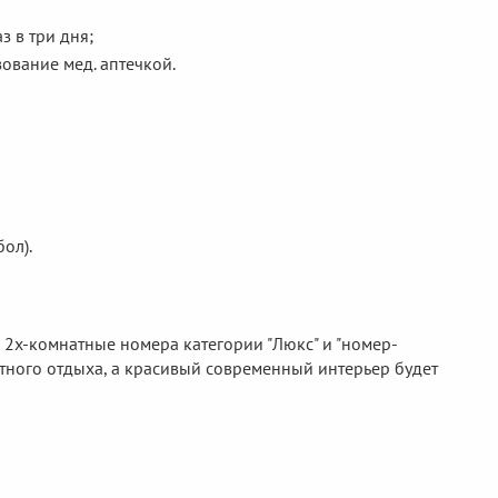
з в три дня;
зование мед. аптечкой.
ол).
кже 2х-комнатные номера категории "Люкс" и "номер-
тного отдыха, а красивый современный интерьер будет