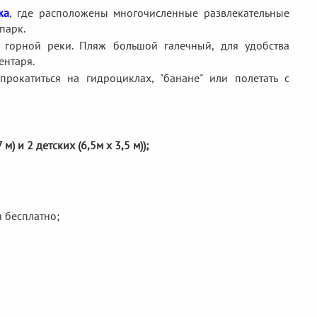
жа
, где расположены многочисленные развлекательные
парк.
горной реки. Пляж большой галечный, для удобства
ентаря.
рокатиться на гидроциклах, "банане" или полетать с
м) и 2 детских (6,5м х 3,5 м));
я бесплатно;