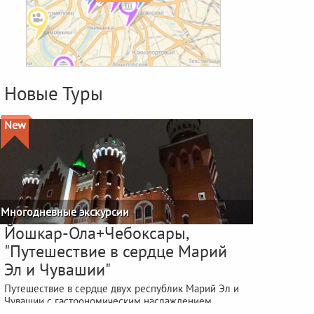
Новые Туры
New
Многодневные экскурсии
Йошкар-Ола+Чебоксары,
"Путешествие в сердце Марий
Эл и Чувашии"
Путешествие в сердце двух республик Марий Эл и
Чувашии с гастрономическим наслаждением
фестиваля "ЙОШКА-ЕШ"