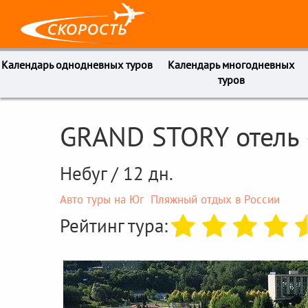
Календарь однодневных туров
Календарь многодневных
туров
GRAND STORY отель
Небуг / 12 дн.
Авто туры на Юг
Пляжный отдых в России
Рейтинг тура: