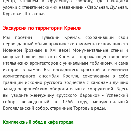
центр, заглянем в Оружейную слободу, где находятся
улочки с «тематическими» названиями - Ствольная, Дульная,
Курковая, Штыковая
Экскурсия по территории Кремля
Мы посетим Тульский Кремль, сохранивший свой
первозданный облик практически с момента основания его
Иоанном Грозным в XVI веке! Монументальные стены и
мощные башни тульского Кремля – поражающее творение
итальянских архитекторов с уникальным «обликом», и сама
история в камне. Вы насладитесь красотой и величием
архитектурного ансамбля Кремля, сочетающим в себе
традиции исконно русского зодчества с канонами лучших
западноевропейских оборонительных сооружений. Здесь
вы увидите жемчужину «русского барокко» - Успенский
собор, возведенный в 1766 году, монументальный
Богоявленский собор, старинные Торговые ряды.
Комплексный обед в кафе города