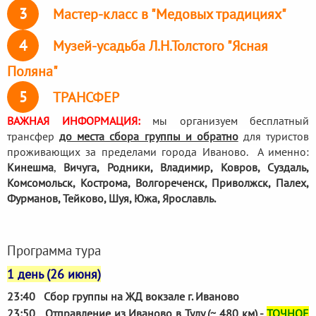
3
Мастер-класс в "Медовых традициях"
4
Музей-усадьба Л.Н.Толстого "Ясная
Поляна"
5
ТРАНСФЕР
ВАЖНАЯ ИНФОРМАЦИЯ:
мы организуем бесплатный
трансфер
до места сбора группы и обратно
для туристов
проживающих за пределами города Иваново. А именно:
Кинешма
,
Вичуга, Родники,
Владимир, Ковров, Суздаль,
Комсомольск, Кострома, Волгореченск, Приволжск, Палех,
Фурманов, Тейково, Шуя, Южа, Ярославль.
Программа тура
1 день (26 июня)
23:40 Сбор группы на ЖД вокзале г. Иваново
23:50 Отправление из Иваново в Тулу (~ 480 км) -
ТОЧНОЕ