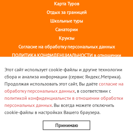
Карта Туров
Отдых за границей
Школьные туры
Санатории
Круизы
Согласие на обработку персональных данных
ПОЛИТИКА КОНФИДЕНЦИАЛЬНОСТИ в отношении
обработки персональных данных
Этот сайт использует cookie-файлы и другие технологии
сбора и анализа информации (сервис Яндекс.Метрика).
г. Иваново, ул. 10 августа, д.43 ТОЦ "Августин"
Продолжая использовать этот сайт, Вы даёте
согласие на
2 этаж, тел. +7(4932) 58-14-58
обработку персональных данных
, в соответствии с
политикой конфиденциальнсти в отношении обработки
VK
персональных данных
. Вы всегда можете отключить
cookie-файлы в настройках Вашего браузера.
© 2013 - 2026 Туристическая компания "Скорость". Все
права защищены.
Принимаю