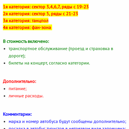
1я категория: сектор 3,4,6,7, ряды с 19-23
2я категория: сектор 5, ряды с 21-23
3я категория: танцпол
4я категория: фан-зона
В стоимость включено:
транспортное обслуживание (проезд и страховка в
дороге);
билеты на концерт, согласно категории.
Дополнительно:
питание;
личные расходы.
Комментарии:
марка и номер автобуса будут сообщены дополнительно;
посадка в автобус туристов в нетрезвом виде запрещена;