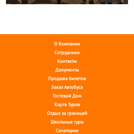
О Компании
Cотрудники
Контакты
Документы
Продажа билетов
Заказ Автобуса
Гостевой Дом
Карта Туров
Отдых за границей
Школьные туры
Санатории