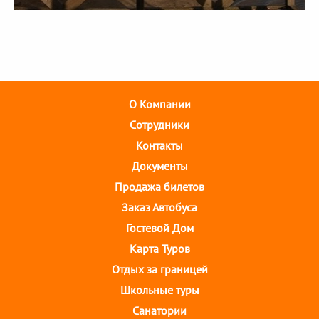
О Компании
Cотрудники
Контакты
Документы
Продажа билетов
Заказ Автобуса
Гостевой Дом
Карта Туров
Отдых за границей
Школьные туры
Санатории