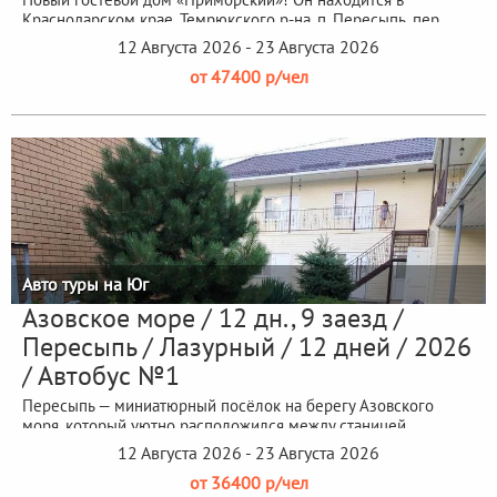
Краснодарском крае, Темрюкского р-на, п. Пересыпь, пер.
Приморский 33, на...
12 Августа 2026 - 23 Августа 2026
от 47400 р/чел
Авто туры на Юг
Азовское море / 12 дн., 9 заезд /
Пересыпь / Лазурный / 12 дней / 2026
/ Автобус №1
Пересыпь — миниатюрный посёлок на берегу Азовского
моря, который уютно расположился между станицей
Голубицкая и Кучугурами.
12 Августа 2026 - 23 Августа 2026
от 36400 р/чел