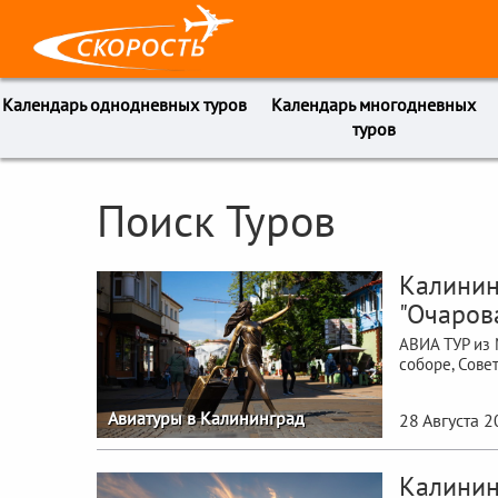
Календарь однодневных туров
Календарь многодневных
туров
Поиск Туров
Калинин
"Очаров
АВИА ТУР из 
соборе, Сове
Авиатуры в Калининград
28 Августа 2
Калинин