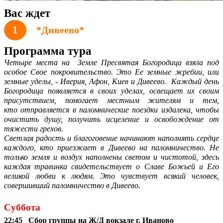
Вас ждет
1
*Дивеево*
Программа тура
Четыре места на Земле Пресвятая Богородица взяла под
особое Свое покровительство. Это Ее земные жребии, или
земные уделы, - Иверия, Афон, Киев и Дивеево. Каждый день
Богородица появляется в своих уделах, освещает их своим
присутствием, помогает местным жителям и тем,
кто отправляется в паломнические поездки издалека, чтобы
очистить душу, получить исцеление и освобождение от
тяжести грехов.
Светлая радость и благоговение начинают наполнять сердце
каждого, кто приезжает в Дивеево на паломничество. Не
только земля и воздух наполнены светом и чистотой, здесь
каждая травинка свидетельствует о Славе Божьей и Его
великой любви к людям. Это чувствует всякий человек,
совершивший паломничество в Дивеево.
Суббота
22:45 Сбор группы на Ж/Д вокзале г. Иваново