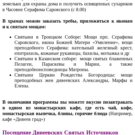
земельки для охраны дома и получить освященных сухариков
в Часовне Серафима Саровского (с 8.00)
В храмах можно заказать требы, приложиться к иконам
и к святым мощам:
Святыни в Троицком Соборе: Мощи прп. Серафима
Саровского, икона Божией Матери «Умиление», вещи
преподобного Серафима: нательный железный крест,
епитрахиль, кожаные рукавицы, бахилы, мотыжка и др
Святыни в Казанском соборе: мощи святых блаженных
Пелагеи, Параскевы и Марии, а также
преподобноисповедницы Матроны.
Святыни Церкви Рождества Богородицы: мощи
преподобных жен дивеевских Александры, Марфы и
Елены.
В окончании программы вы можете вкусно позавтракать
в одном из монастырских кафе, где есть чай, кофе,
монастырская выпечка, блины, горячие блюда
(Например,
кафе «Дивеев град»)
Посещение Дивеевских Святых Источников