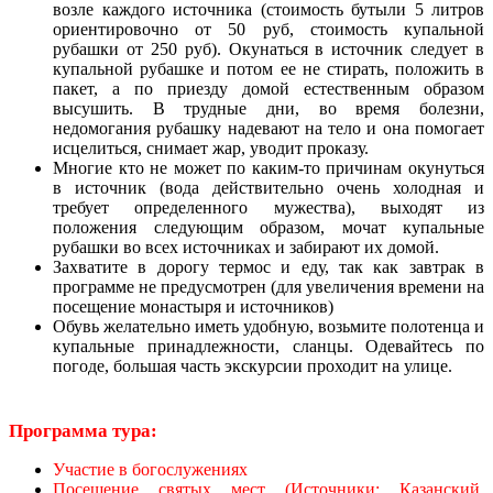
возле каждого источника (стоимость бутыли 5 литров
ориентировочно от 50 руб, стоимость купальной
рубашки от 250 руб). Окунаться в источник следует в
купальной рубашке и потом ее не стирать, положить в
пакет, а по приезду домой естественным образом
высушить. В трудные дни, во время болезни,
недомогания рубашку надевают на тело и она помогает
исцелиться, снимает жар, уводит проказу.
Многие кто не может по каким-то причинам окунуться
в источник (вода действительно очень холодная и
требует определенного мужества), выходят из
положения следующим образом, мочат купальные
рубашки во всех источниках и забирают их домой.
Захватите в дорогу термос и еду, так как завтрак в
программе не предусмотрен (для увеличения времени на
посещение монастыря и источников)
Обувь желательно иметь удобную, возьмите полотенца и
купальные принадлежности, сланцы. Одевайтесь по
погоде, большая часть экскурсии проходит на улице.
Программа тура:
Участие в богослужениях
Посещение святых мест (Источники: Казанский,