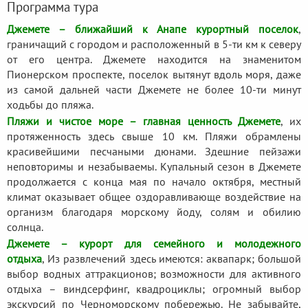
Программа тура
Джемете – ближайший к Анапе курортный поселок
,
граничащий с городом и расположенный в 5-ти км к северу
от его центра. Джемете находится на знаменитом
Пионерском проспекте, поселок вытянут вдоль моря, даже
из самой дальней части Джемете не более 10-ти минут
ходьбы до пляжа.
Пляжи и чистое море – главная ценность Джемете
, их
протяженность здесь свыше 10 км. Пляжи обрамлены
красивейшими песчаными дюнами. Здешние пейзажи
неповторимы и незабываемы. Купальный сезон в Джемете
продолжается с конца мая по начало октября, местный
климат оказывает общее оздоравливающе воздействие на
организм благодаря морскому йоду, солям и обилию
солнца.
Джемете – курорт для семейного и молодежного
отдыха
, Из развлечений здесь имеются: аквапарк; большой
выбор водных аттракционов; возможности для активного
отдыха – виндсерфинг, квадроциклы; огромный выбор
экскурсий по Черноморскому побережью. Не забывайте,