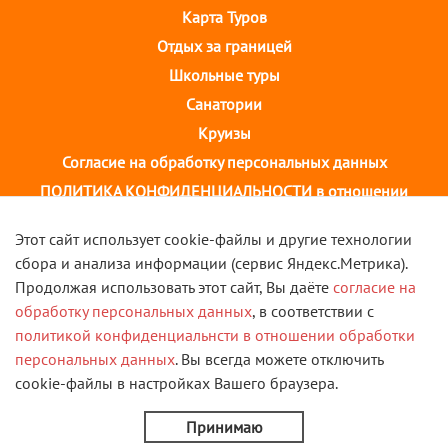
Карта Туров
Отдых за границей
Школьные туры
Санатории
Круизы
Согласие на обработку персональных данных
ПОЛИТИКА КОНФИДЕНЦИАЛЬНОСТИ в отношении
обработки персональных данных
Этот сайт использует cookie-файлы и другие технологии
сбора и анализа информации (сервис Яндекс.Метрика).
г. Иваново, ул. 10 августа, д.43 ТОЦ "Августин"
Продолжая использовать этот сайт, Вы даёте
согласие на
2 этаж, тел. +7(4932) 58-14-58
обработку персональных данных
, в соответствии с
политикой конфиденциальнсти в отношении обработки
VK
персональных данных
. Вы всегда можете отключить
cookie-файлы в настройках Вашего браузера.
© 2013 - 2026 Туристическая компания "Скорость". Все
права защищены.
Принимаю