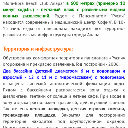
"Bora-Bora Beach Club Anapa",
в 600 метрах (примерно 10
минут ходьбы) - песчаный пляж с различными видами
водных развлечений
. Рядом с Пансионатом "Русич"
находится современный медицинский центр "София". В 10-
15 мин. езды от пансионата находится вся курортно-
развлекательная инфраструктуры города Анапа.
Территория и инфраструктура:
Обустроенная комфортная территория пансионата «Русич»
огорожена и прекрасно озеленена. Год постройки - 2006.
Два бассейна (детский диаметром 6 м с водопадом и
взрослый - 12 х 11 м с гидромассажем) с подогревом
,
оснащены системой автоматической фильтрации воды.
Рядом с бассейнами располагается зона отдыха с
шезлонгами, тентами от солнца и летнее кафе. При входе в
зону отдыха расположен красивый, действующий фонтан.
Так же есть
детская площадка, детская игровая комната,
тренажерная площадка
. Закрытая для посторонних
территория находится под круглосуточной охраной.
Приглашаются на отдых родители с детьми любого