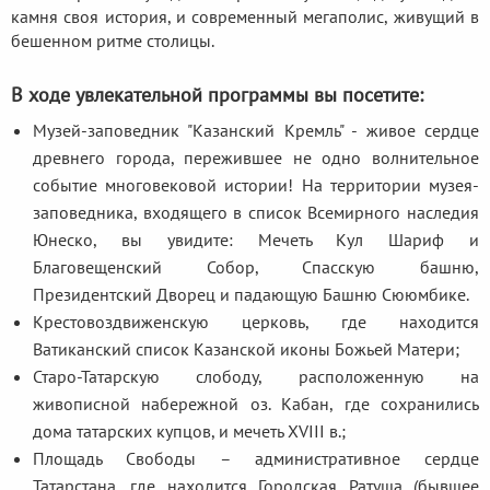
камня своя история, и современный мегаполис, живущий в
бешенном ритме столицы.
В ходе увлекательной программы вы посетите:
Музей-заповедник "Казанский Кремль" - живое сердце
древнего города, пережившее не одно волнительное
событие многовековой истории! На территории музея-
заповедника, входящего в список Всемирного наследия
Юнеско, вы увидите: Мечеть Кул Шариф и
Благовещенский Собор, Спасскую башню,
Президентский Дворец и падающую Башню Сююмбике.
Крестовоздвиженскую церковь, где находится
Ватиканский список Казанской иконы Божьей Матери;
Старо-Татарскую слободу, расположенную на
живописной набережной оз. Кабан, где сохранились
дома татарских купцов, и мечеть XVIII в.;
Площадь Свободы – административное сердце
Татарстана, где находится Городская Ратуша (бывшее