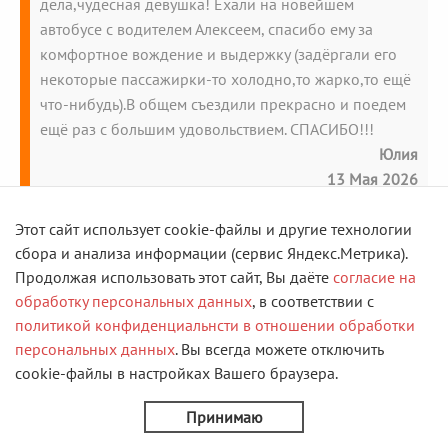
дела,чудесная девушка! Ехали на новейшем
автобусе с водителем Алексеем, спасибо ему за
комфортное вождение и выдержку (задёргали его
некоторые пассажирки-то холодно,то жарко,то ещё
что-нибудь).В общем съездили прекрасно и поедем
ещё раз с большим удовольствием. СПАСИБО!!!
Юлия
13 Мая 2026
Этот сайт использует cookie-файлы и другие технологии
сбора и анализа информации (сервис Яндекс.Метрика).
Огромная блогодарность тур фирме Скорость за
Продолжая использовать этот сайт, Вы даёте
согласие на
увлекательную поездку в Казань!! Большое спасибо
обработку персональных данных
, в соответствии с
сопровождающей Наталье Румянцевой за ее чуткое
политикой конфиденциальнсти в отношении обработки
и внимательное отношение к туристам! Водителю
персональных данных
. Вы всегда можете отключить
Илье за безупречное вождение автобуса !
cookie-файлы в настройках Вашего браузера.
ГидамГульнаре и Эмилю за интересный
Принимаю
позновательный рассказ ! Вы все профессионалы
своего дела!!!