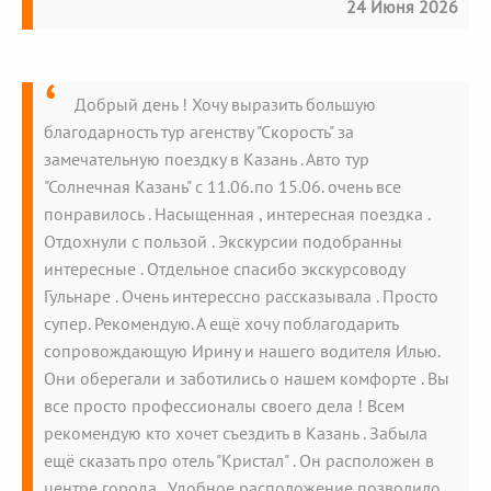
24 Июня 2026
Добрый день ! Хочу выразить большую
благодарность тур агенству "Скорость" за
замечательную поездку в Казань . Авто тур
"Солнечная Казань" с 11.06.по 15.06. очень все
понравилось . Насыщенная , интересная поездка .
Отдохнули с пользой . Экскурсии подобранны
интересные . Отдельное спасибо экскурсоводу
Гульнаре . Очень интерессно рассказывала . Просто
супер. Рекомендую. А ещё хочу поблагодарить
сопровождающую Ирину и нашего водителя Илью.
Они оберегали и заботились о нашем комфорте . Вы
все просто профессионалы своего дела ! Всем
рекомендую кто хочет съездить в Казань . Забыла
ещё сказать про отель "Кристал" . Он расположен в
центре города . Удобное расположение позволило