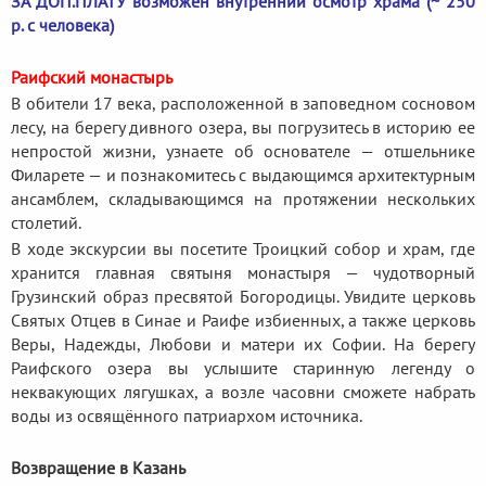
ЗА ДОП.ПЛАТУ возможен внутренний осмотр храма (~ 250
р. с человека)
Раифский монастырь
В обители 17 века, расположенной в заповедном сосновом
лесу, на берегу дивного озера, вы погрузитесь в историю ее
непростой жизни, узнаете об основателе — отшельнике
Филарете — и познакомитесь с выдающимся архитектурным
ансамблем, складывающимся на протяжении нескольких
столетий.
В ходе экскурсии вы посетите Троицкий собор и храм, где
хранится главная святыня монастыря — чудотворный
Грузинский образ пресвятой Богородицы. Увидите церковь
Святых Отцев в Синае и Раифе избиенных, а также церковь
Веры, Надежды, Любови и матери их Софии. На берегу
Раифского озера вы услышите старинную легенду о
неквакующих лягушках, а возле часовни сможете набрать
воды из освящённого патриархом источника.
Возвращение в Казань