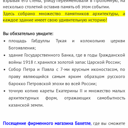
взрывая его стены, улицу переименовали в Проломную, на
несколько столетий оставив память об этом событии.
Здесь собрано множество памятников архитектуры, а
каждое здание имеет свою удивительную историю!
Вы обязательно увидите:
площадь Габдуллы Тукая и колокольню церкви
Богоявления;
здание Государственного Банка, где в годы Гражданской
войны 1918 г. хранился золотой запас Царской России;
Собор Петра и Павла с 7-ми ярусным иконостасом, по
праву являющийся самым ярким образцом русского
барокко Петровской эпохи во всей России;
точную копию кареты Екатерины II и множество малых
архитектурных форм, отражающих самобытность
казанской земли.
Посещение фирменного магазина Бахетле
,
где вы сможете