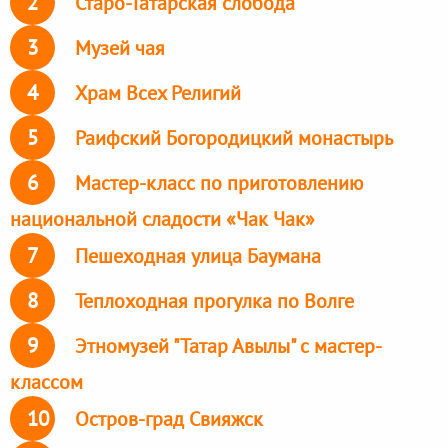
2
Старо-Татарская слобода
3
Музей чая
4
Храм Всех Религий
5
Раифский Богородицкий монастырь
6
Мастер-класс по приготовлению
национальной сладости «Чак Чак»
7
Пешеходная улица Баумана
8
Теплоходная прогулка по Волге
9
Этномузей "Татар Авылы" с мастер-
классом
10
Остров-град Свияжск