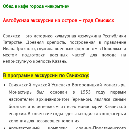
Обед в кафе города «накрытие»
Автобусная экскурсия на остров – град Свияжск
Свияжск – это историко-культурная жемчужина Республики
Татарстан. Древняя крепость, построенная в правление
Ивана Грозного, служила военным форпостом в Поволжье и
местом подготовки военных частей для похода на
неприступную крепость Казань.
В программе экскурсии по Свияжску:
Свияжский мужской Успенско-Богородицкий монастырь.
Монастырь был основан в 1555 году первым
настоятелем архимандритом Германом, являлся самым
богатым и влиятельным из всех монастырей Казанской
епархии. В советские годы здесь находился концлагерь и
колония для несовершеннолетних
Архитектурный комплекс Иоанно-Предтеченского