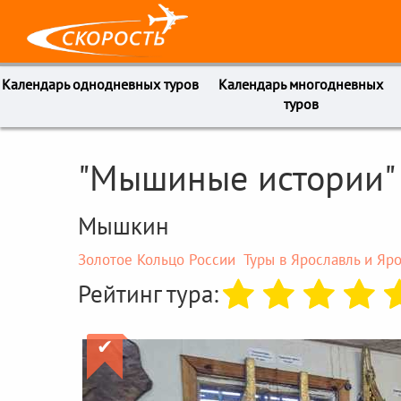
Календарь однодневных туров
Календарь многодневных
туров
"Мышиные истории"
Мышкин
Золотое Кольцо России
Туры в Ярославль и Яр
Рейтинг тура:
✔