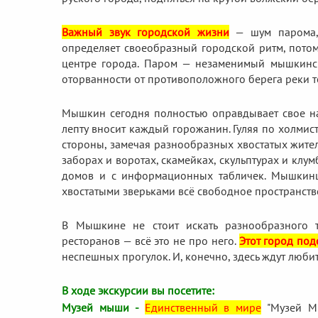
Важный звук городской жизни
— шум парома, 
определяет своеобразный городской ритм, потом
центре города. Паром — незаменимый мышкински
оторванности от противоположного берега реки т
Мышкин сегодня полностью оправдывает свое наз
лепту вносит каждый горожанин. Гуляя по холмис
стороны, замечая разнообразных хвостатых жите
заборах и воротах, скамейках, скульптурах и кл
домов и с информационных табличек. Мышкинц
хвостатыми зверьками всё свободное пространств
В Мышкине не стоит искать разнообразного ту
ресторанов — всё это не про него.
Этот город под
неспешных прогулок. И, конечно, здесь ждут люби
В ходе экскурсии вы посетите:
Музей мыши -
Единственный в мире
"Музей Мы