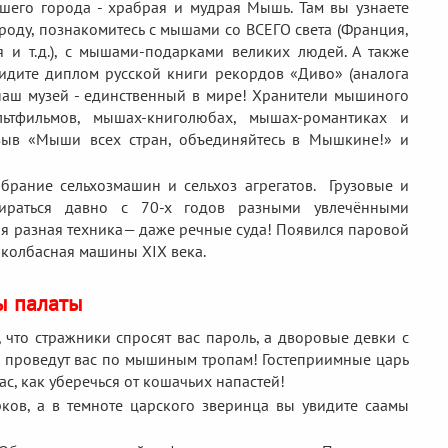
нашего города - храбрая и мудрая Мышь. Там вы узнаете
роду, познакомитесь с мышами со ВСЕГО света (Франция,
я и т.д.), с мышами-подарками великих людей. А также
идите диплом русской книги рекордов «Диво» (аналога
наш музей - единственный в мире! Хранители мышиного
ьтфильмов, мышах-книголюбах, мышах-романтиках и
зыв «Мыши всех стран, объединяйтесь в Мышкине!» и
брание сельхозмашин и сельхоз агрегатов. Грузовые и
бираться давно с 70-х годов разными увлечёнными
ая разная техника— даже речные суда! Появился паровой
 колбасная машины XIX века.
ы палаты
, что стражники спросят вас пароль, а дворовые девки с
 проведут вас по мышиным тропам! Гостеприимные царь
ас, как уберечься от кошачьих напастей!
ков, а в темноте царского зверинца вы увидите саамы