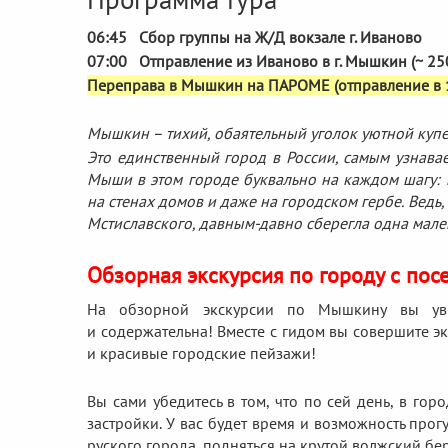
06:45 Сбор группы на Ж/Д вокзале г. Иваново
07:00 Отправление из Иваново в г. Мышкин (~ 250 
Переправа в Мышкин на ПАРОМЕ (отправление в 1
Мышкин – тихий, обаятельный уголок уютной куп
Это единственный город в России, самым узнава
Мыши в этом городе буквально на каждом шагу: 
на стенах домов и даже на городском гербе. Ведь,
Мстиславского, давным-давно сберегла одна мале
Обзорная экскурсия по городу с по
На обзорной экскурсии по Мышкину вы увид
и содержательна! Вместе с гидом вы совершите 
и красивые городские пейзажи!
Вы сами убедитесь в том, что по сей день, в го
застройки. У вас будет время и возможность про
руского города, подняться на крутой волжский бе