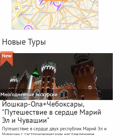
Новые Туры
New
Многодневные экскурсии
Йошкар-Ола+Чебоксары,
"Путешествие в сердце Марий
Эл и Чувашии"
Путешествие в сердце двух республик Марий Эл и
Чувашии с гастрономическим наслаждением
фестиваля "ЙОШКА-ЕШ"