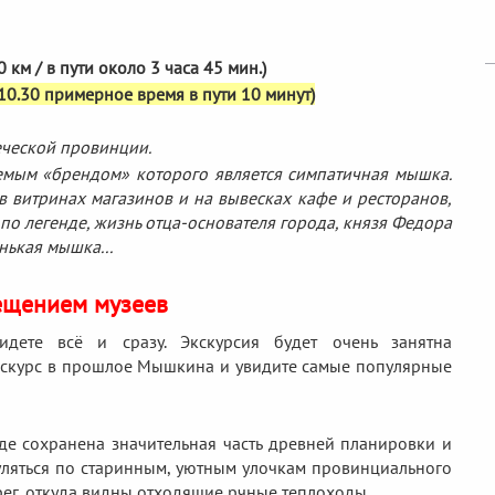
км / в пути около 3 часа 45 мин.)
0.30 примерное время в пути 10 минут)
еческой провинции.
емым «брендом» которого является симпатичная мышка.
в витринах магазинов и на вывесках кафе и ресторанов,
 по легенде, жизнь отца-основателя города, князя Федора
нькая мышка...
сещением музеев
ете всё и сразу. Экскурсия будет очень занятна
экскурс в прошлое Мышкина и увидите самые популярные
роде сохранена значительная часть древней планировки и
гуляться по старинным, уютным улочкам провинциального
рег, откуда видны отходящие рчные теплоходы.