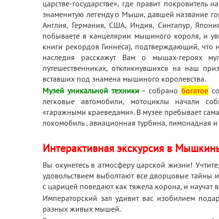
царстве-государстве», где правит покровитель 
знаменитую легенду о Мыши, давшей название го
Англия, Германия, США, Индия, Сингапур, Япони
побываете в канцелярии мышиного короля, и ув
книги рекордов Гиннеса), подтверждающий, что 
наследия расскажут Вам о мышах-героях мул
путешественниках, откликнувшихся на наш при
вставших под знамена мышиного королевства.
Музей уникальной техники -
собрано
богатое
со
легковые автомобили, мотоциклы начали со
«гаражными краеведами». В музее пребывает сам
локомобиль , авиационная турбина, лимонадная и
Интерактивная экскурсия в Мышкин
Вы окунетесь в атмосферу царской жизни! Учтите
удовольствием выболтают все дворцовые тайны и
с царицей поведают как тяжела корона, и научат в
Императорский зал удивит вас изобилием подар
разных живых мышей.