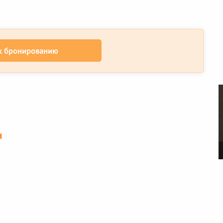
к бронированию
н