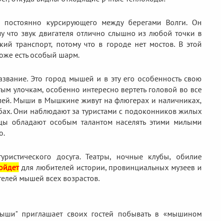
постоянно курсирующего между берегами Волги. Он
у что звук двигателя отлично слышно из любой точки в
й транспорт, потому что в городе нет мостов. В этой
оже есть особый шарм.
вание. Это город мышей и в эту его особенность свою
тым улочкам, особенно интересно вертеть головой во все
лей. Мыши в Мышкине живут на флюгерах и наличниках,
умбах. Они наблюдают за туристами с подоконников жилых
ы обладают особым талантом населять этими милыми
о.
ристического досуга. Театры, ночные клубы, обилие
ойдет
для любителей истории, провинциальных музеев и
телей мышей всех возрастов.
ши" приглашает своих гостей побывать в «мышином