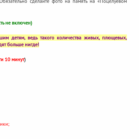
 Обязательно сделайте фото на память на «Поцелуевом
ть не включен)
им детям, ведь такого количества живых, плющевых,
дят больше нигде!
ти 10 минут
)
ики;