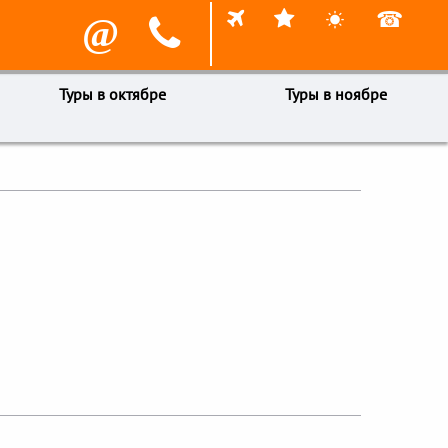



☎
@

Туры в октябре
Туры в ноябре