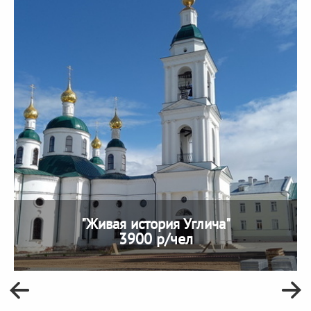
"Живая история Углича"
3900 р/чел