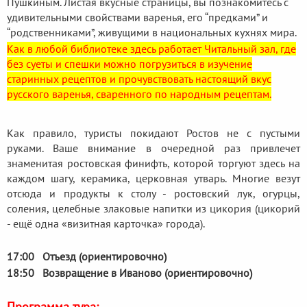
Пушкиным. Листая вкусные страницы, вы познакомитесь с
удивительными свойствами варенья, его “предками” и
“родственниками”, живущими в национальных кухнях мира.
Как в любой библиотеке здесь работает Читальный зал, где
без суеты и спешки можно погрузиться в изучение
старинных рецептов и прочувствовать настоящий вкус
русского варенья, сваренного по народным рецептам.
Как правило, туристы покидают Ростов не с пустыми
руками. Ваше внимание в очередной раз привлечет
знаменитая ростовская финифть, которой торгуют здесь на
каждом шагу, керамика, церковная утварь. Многие везут
отсюда и продукты к столу - ростовский лук, огурцы,
соления, целебные злаковые напитки из цикория (цикорий
- ещё одна «визитная карточка» города).
17:00 Отъезд
(ориентировочно)
18:50 Возвращение в Иваново (ориентировочно)
Программа тура: