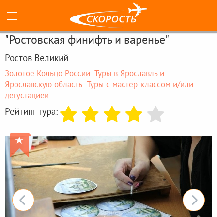
"Ростовская финифть и варенье"
Ростов Великий
Золотое Кольцо России
Туры в Ярославль и
Ярославскую область
Туры с мастер-классом и/или
дегустацией
Рейтинг тура:
★