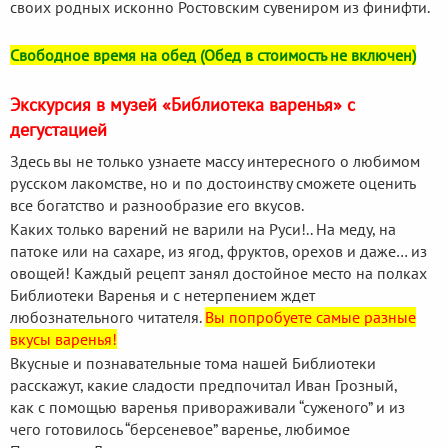
своих родных исконно Ростовским сувениром из финифти.
Свободное время на обед (Обед в стоимость не включен)
Экскурсия в музей «Библиотека варенья» с
дегустацией
Здесь вы не только узнаете массу интересного о любимом
русском лакомстве, но и по достоинству сможете оценить
все богатство и разнообразие его вкусов.
Каких только варений не варили на Руси!.. На меду, на
патоке или на сахаре, из ягод, фруктов, орехов и даже… из
овощей! Каждый рецепт занял достойное место на полках
Библиотеки Варенья и с нетерпением ждет
любознательного читателя.
Вы попробуете самые разные
вкусы варенья!
Вкусные и познавательные тома нашей Библиотеки
расскажут, какие сладости предпочитал Иван Грозный,
как c помощью варенья привораживали “суженого” и из
чего готовилось “берсеневое” варенье, любимое