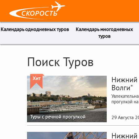
Календарь однодневных туров
Календарь многодневных
туров
Поиск Туров
Нижний 
Хит
Волги"
Увлекательна
прогулкой на
Туры с речной прогулкой
29 Августа 
Нижний 