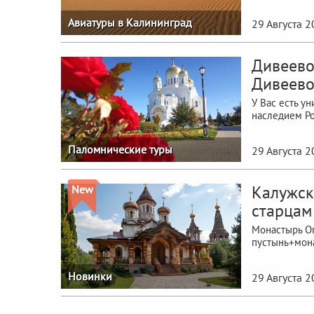
Авиатуры в Калининград
29 Августа 2
Дивеево
Дивеево
У Вас есть у
наследием Ро
Паломнические туры
29 Августа 
Калужска
New
старцам
Монастырь О
пустынь+мон
Новинки
29 Августа 