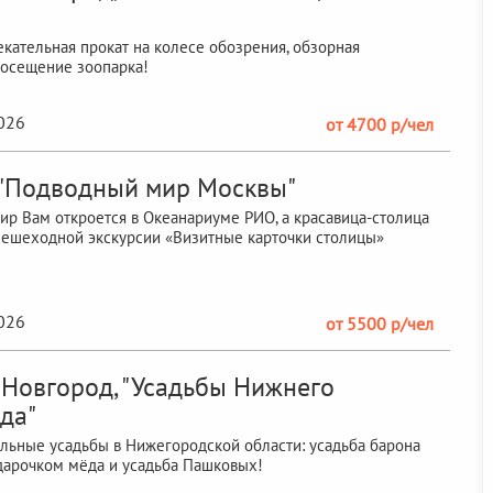
екательная прокат на колесе обозрения, обзорная
посещение зоопарка!
2026
от 4700 р/чел
 "Подводный мир Москвы"
р Вам откроется в Океанариуме РИО, а красавица-столица
пешеходной экскурсии «Визитные карточки столицы»
2026
от 5500 р/чел
Новгород, "Усадьбы Нижнего
да"
льные усадьбы в Нижегородской области: усадьба барона
дарочком мёда и усадьба Пашковых!