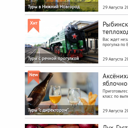
Туры в Нижний Новгород
29 Августа 
Рыбинск
Хит
теплохо
Вас ждет нез
прогулка по 
Туры с речной прогулкой
29 Августа 
Аксёних
New
яблочно
Приготовьтес
класс по вып
Туры "с директором"
29 Августа 
Лух, Га