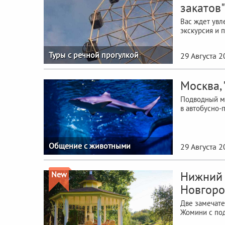
закатов"
Вас ждет увл
экскурсия и 
Туры с речной прогулкой
29 Августа 
Москва,
Подводный ми
в автобусно-
Общение с животными
29 Августа 
Нижний 
New
Новгоро
Две замечате
Жомини с по