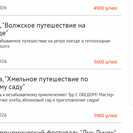
2026
4900 р/чел
, "Волжское путешествие на
де"
абываемое путешествие на ретро поезде и теплоходная
Волге
2026
3600 р/чел
а, "Хмельное путешествие по
му саду"
ь к незабываемому приключению! Тур С ОБЕДОМ! Мастер-
ечке хлеба, яблоневый сад и приготовление сидра!
2026
3900 р/чел
строномический фестиваль "Лук-Лучок"