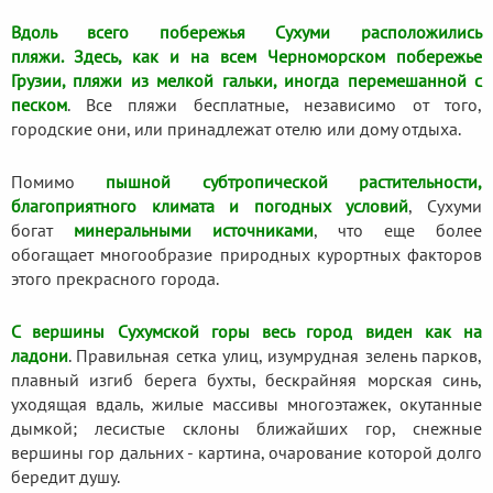
Вдоль всего побережья Сухуми расположились
пляжи. Здесь, как и на всем Черноморском побережье
Грузии, пляжи из мелкой гальки, иногда перемешанной с
песком
. Все пляжи бесплатные, независимо от того,
городские они, или принадлежат отелю или дому отдыха.
Помимо
пышной субтропической растительности,
благоприятного климата и погодных условий
, Сухуми
богат
минеральными источниками
, что еще более
обогащает многообразие природных курортных факторов
этого прекрасного города.
С вершины Сухумской горы весь город виден как на
ладони
. Правильная сетка улиц, изумрудная зелень парков,
плавный изгиб берега бухты, бескрайняя морская синь,
уходящая вдаль, жилые массивы многоэтажек, окутанные
дымкой; лесистые склоны ближайших гор, снежные
вершины гор дальних - картина, очарование которой долго
бередит душу.