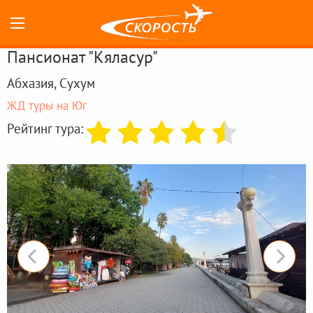
Пансионат "Кяласур"
Абхазия, Сухум
ЖД туры на Юг
Рейтинг тура: