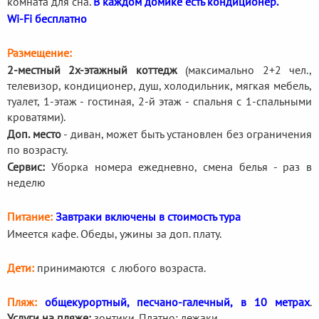
комната для сна.
В каждом домике есть кондиционер.
Wi-Fi бесплатно
Размещение:
2-местный 2х-этажный коттедж
(максимально 2+2 чел.,
телевизор, кондиционер, душ, холодильник, мягкая мебель,
туалет, 1-этаж - гостиная, 2-й этаж - спальня с 1-спальными
кроватями).
Доп. место
- диван, может быть установлен без ограничения
по возрасту.
Сервис:
Уборка номера ежедневно, смена белья - раз в
неделю
Питание:
Завтраки включены в стоимость тура
Имеется кафе. Обеды, ужины за доп. плату.
Дети:
принимаются с любого возраста.
Пляж:
общекурортный, песчано-галечный, в 10 метрах
.
Услуги на пляже:
зонтики. Платно: лежаки.