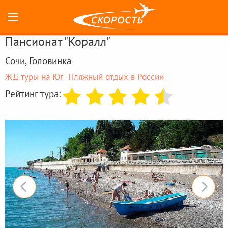
Пансионат "Коралл"
Сочи, Головинка
ЖД туры на Юг
Пляжный отдых в России
Рейтинг тура: