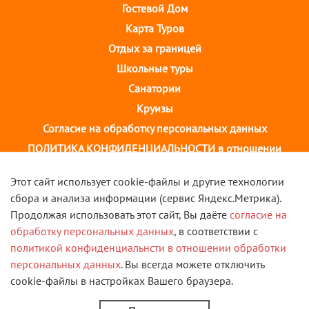
Гостевой Дом
Карта Туров
Отдых за границей
Школьные туры
Санатории
Круизы
Согласие на обработку персональных данных
ПОЛИТИКА КОНФИДЕНЦИАЛЬНОСТИ в отношении
обработки персональных данных
Этот сайт использует cookie-файлы и другие технологии
сбора и анализа информации (сервис Яндекс.Метрика).
г. Иваново, ул. 10 августа, д.43 ТОЦ "Августин"
Продолжая использовать этот сайт, Вы даёте
согласие на
2 этаж, тел. +7(4932) 58-14-58
обработку персональных данных
, в соответствии с
политикой конфиденциальнсти в отношении обработки
VK
персональных данных
. Вы всегда можете отключить
cookie-файлы в настройках Вашего браузера.
© 2013 - 2026 Туристическая компания "Скорость". Все
права защищены.