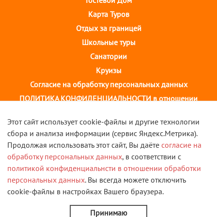
Карта Туров
Отдых за границей
Школьные туры
Санатории
Круизы
Согласие на обработку персональных данных
ПОЛИТИКА КОНФИДЕНЦИАЛЬНОСТИ в отношении
обработки персональных данных
Этот сайт использует cookie-файлы и другие технологии
сбора и анализа информации (сервис Яндекс.Метрика).
г. Иваново, ул. 10 августа, д.43 ТОЦ "Августин"
Продолжая использовать этот сайт, Вы даёте
согласие на
2 этаж, тел. +7(4932) 58-14-58
обработку персональных данных
, в соответствии с
политикой конфиденциальнсти в отношении обработки
VK
персональных данных
. Вы всегда можете отключить
cookie-файлы в настройках Вашего браузера.
© 2013 - 2026 Туристическая компания "Скорость". Все
права защищены.
Принимаю