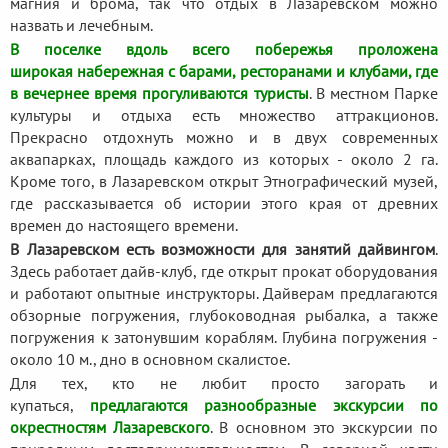
магния и брома, так что отдых в Лазаревском можно
назвать и лечебным.
В поселке вдоль всего побережья проложена
широкая набережная с барами, ресторанами и клубами, где
в вечернее время прогуливаются туристы
. В местном Парке
культуры и отдыха есть множество аттракционов.
Прекрасно отдохнуть можно и в двух современных
аквапарках, площадь каждого из которых - около 2 га.
Кроме того, в Лазаревском открыт Этнографический музей,
где рассказывается об истории этого края от древних
времен до настоящего времени.
В Лазаревском есть возможности для занятий дайвингом
.
Здесь работает дайв-клуб, где открыт прокат оборудования
и работают опытные инструкторы. Дайверам предлагаются
обзорные погружения, глубоководная рыбалка, а также
погружения к затонувшим кораблям. Глубина погружения -
около 10 м., дно в основном скалистое.
Для тех, кто не любит просто загорать и
купаться,
предлагаются разнообразные экскурсии по
окрестностям Лазаревского
. В основном это экскурсии по