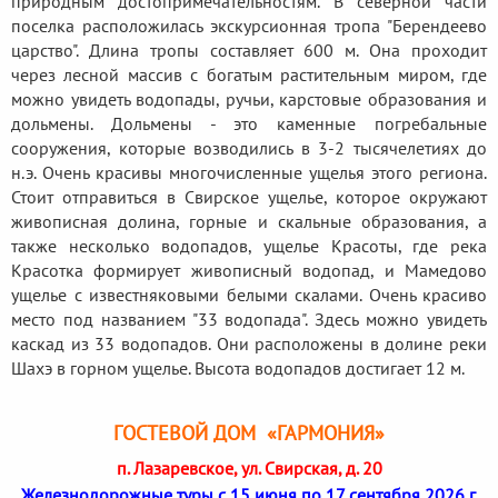
природным достопримечательностям. В северной части
поселка расположилась экскурсионная тропа "Берендеево
царство". Длина тропы составляет 600 м. Она проходит
через лесной массив с богатым растительным миром, где
можно увидеть водопады, ручьи, карстовые образования и
дольмены. Дольмены - это каменные погребальные
сооружения, которые возводились в 3-2 тысячелетиях до
н.э. Очень красивы многочисленные ущелья этого региона.
Стоит отправиться в Свирское ущелье, которое окружают
живописная долина, горные и скальные образования, а
также несколько водопадов, ущелье Красоты, где река
Красотка формирует живописный водопад, и Мамедово
ущелье с известняковыми белыми скалами. Очень красиво
место под названием "33 водопада". Здесь можно увидеть
каскад из 33 водопадов. Они расположены в долине реки
Шахэ в горном ущелье. Высота водопадов достигает 12 м.
ГОСТЕВОЙ ДОМ «ГАРМОНИЯ»
п. Лазаревское, ул. Свирская, д. 20
Железнодорожные туры с 15 июня по 17 сентября 2026 г.