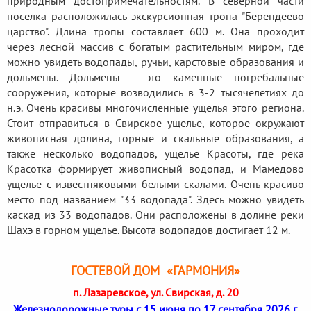
природным достопримечательностям. В северной части
поселка расположилась экскурсионная тропа "Берендеево
царство". Длина тропы составляет 600 м. Она проходит
через лесной массив с богатым растительным миром, где
можно увидеть водопады, ручьи, карстовые образования и
дольмены. Дольмены - это каменные погребальные
сооружения, которые возводились в 3-2 тысячелетиях до
н.э. Очень красивы многочисленные ущелья этого региона.
Стоит отправиться в Свирское ущелье, которое окружают
живописная долина, горные и скальные образования, а
также несколько водопадов, ущелье Красоты, где река
Красотка формирует живописный водопад, и Мамедово
ущелье с известняковыми белыми скалами. Очень красиво
место под названием "33 водопада". Здесь можно увидеть
каскад из 33 водопадов. Они расположены в долине реки
Шахэ в горном ущелье. Высота водопадов достигает 12 м.
ГОСТЕВОЙ ДОМ «ГАРМОНИЯ»
п. Лазаревское, ул. Свирская, д. 20
Железнодорожные туры с 15 июня по 17 сентября 2026 г.