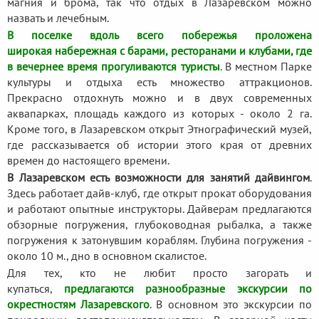
магния и брома, так что отдых в Лазаревском можно
назвать и лечебным.
В поселке вдоль всего побережья проложена
широкая набережная с барами, ресторанами и клубами, где
в вечернее время прогуливаются туристы
. В местном Парке
культуры и отдыха есть множество аттракционов.
Прекрасно отдохнуть можно и в двух современных
аквапарках, площадь каждого из которых - около 2 га.
Кроме того, в Лазаревском открыт Этнографический музей,
где рассказывается об истории этого края от древних
времен до настоящего времени.
В Лазаревском есть возможности для занятий дайвингом
.
Здесь работает дайв-клуб, где открыт прокат оборудования
и работают опытные инструкторы. Дайверам предлагаются
обзорные погружения, глубоководная рыбалка, а также
погружения к затонувшим кораблям. Глубина погружения -
около 10 м., дно в основном скалистое.
Для тех, кто не любит просто загорать и
купаться,
предлагаются разнообразные экскурсии по
окрестностям Лазаревского
. В основном это экскурсии по