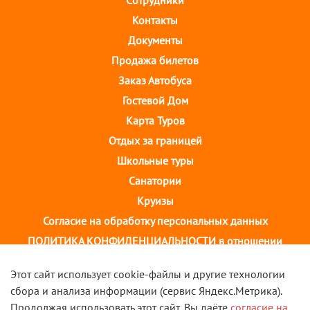
Cотрудники
Контакты
Документы
Продажа билетов
Заказ Автобуса
Гостевой Дом
Карта Туров
Отдых за границей
Школьные туры
Санатории
Круизы
Согласие на обработку персональных данных
ПОЛИТИКА КОНФИДЕНЦИАЛЬНОСТИ в отношении
обработки персональных данных
Этот сайт использует cookie-файлы и другие технологии
сбора и анализа информации (сервис Яндекс.Метрика).
г. Иваново, ул. 10 августа, д.43 ТОЦ "Августин"
Продолжая использовать этот сайт, Вы даёте
согласие на