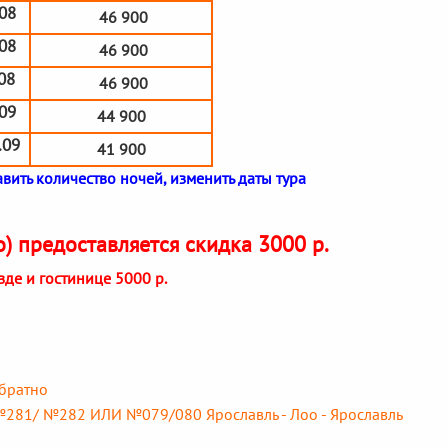
.08
46 900
.08
46 900
.08
46 900
.09
44 900
.09
41 900
вить количество ночей, изменить даты тура
о) предоставляется скидка 3000 р.
езде и гостинице 5000 р.
обратно
№281/ №282 ИЛИ №079/080 Ярославль - Лоо - Ярославль