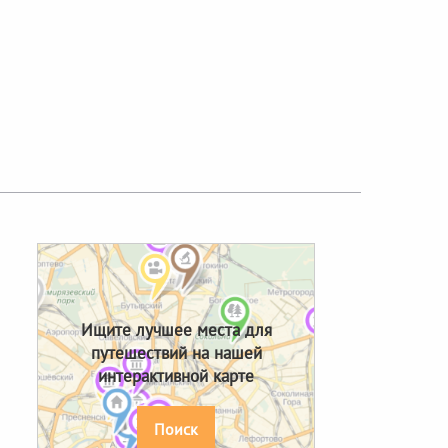
Next
Ищите лучшее места для
путешествий на нашей
интерактивной карте
Поиск