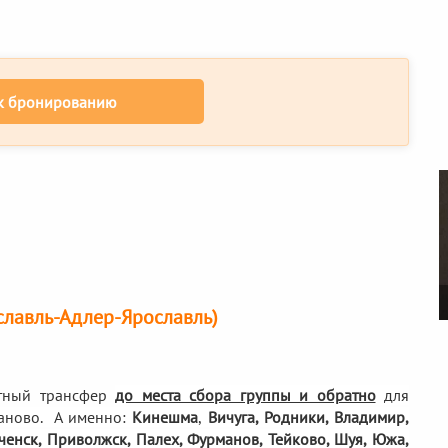
к бронированию
славль-Адлер-Ярославль)
тный трансфер
до места сбора группы и обратно
для
аново. А именно:
Кинешма
,
Вичуга, Родники,
Владимир,
еченск, Приволжск, Палех, Фурманов, Тейково, Шуя, Южа,