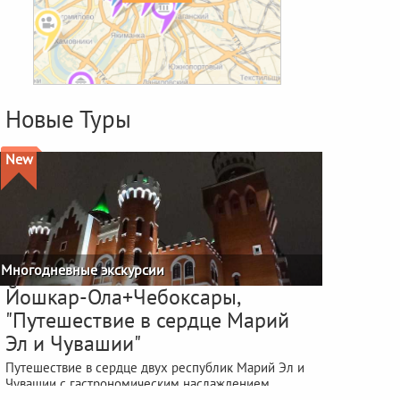
Новые Туры
New
Многодневные экскурсии
Йошкар-Ола+Чебоксары,
"Путешествие в сердце Марий
Эл и Чувашии"
Путешествие в сердце двух республик Марий Эл и
Чувашии с гастрономическим наслаждением
фестиваля "ЙОШКА-ЕШ"