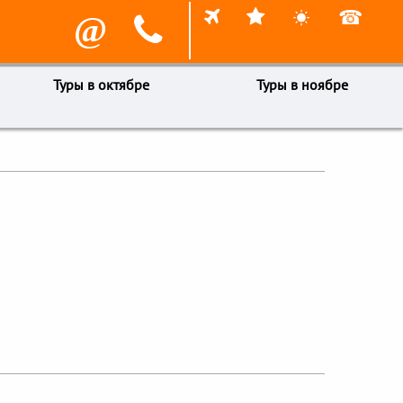



☎
@

Туры в октябре
Туры в ноябре