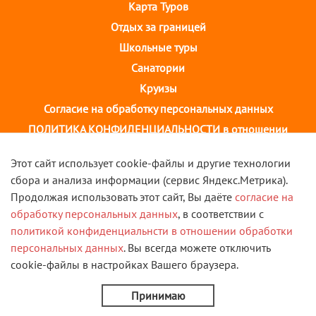
Карта Туров
Отдых за границей
Школьные туры
Санатории
Круизы
Согласие на обработку персональных данных
ПОЛИТИКА КОНФИДЕНЦИАЛЬНОСТИ в отношении
обработки персональных данных
Этот сайт использует cookie-файлы и другие технологии
сбора и анализа информации (сервис Яндекс.Метрика).
г. Иваново, ул. 10 августа, д.43 ТОЦ "Августин"
Продолжая использовать этот сайт, Вы даёте
согласие на
2 этаж, тел. +7(4932) 58-14-58
обработку персональных данных
, в соответствии с
политикой конфиденциальнсти в отношении обработки
VK
персональных данных
. Вы всегда можете отключить
cookie-файлы в настройках Вашего браузера.
© 2013 - 2026 Туристическая компания "Скорость". Все
права защищены.
Принимаю