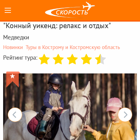
"Конный уикенд: релакс и отдых"
Медведки
Новинки
Туры в Кострому и Костромскую область
Рейтинг тура:
★