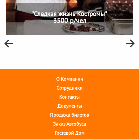
"Сладкая жизнь Костромы"
3500 р/чел
О Компании
Cотрудники
Контакты
Документы
Продажа билетов
Заказ Автобуса
Гостевой Дом