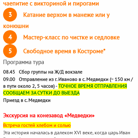
чаепитие с викториной и пирогами
3
Катание верхом в манеже или у
конюшни
4
Мастер-класс по чистке и седловке
5
Свободное время в Костроме*
Программа тура
08.45 Сбор группы на Ж/Д вокзале
09.00 Отправление из г. Иваново в с. Медведки (~ 150 км /
в пути около 2, 5 часов) -
ТОЧНОЕ ВРЕМЯ ОТПРАВЛЕНИЯ
СООБЩАЕМ ЗА СУТКИ ДО ВЫЕЗДА
Приезд в с. Медведки
Экскурсия на конезавод «Медведки»
Встреча гостей хлебом и солью
Эта история началась в далеком ХVI веке, когда царь Иван