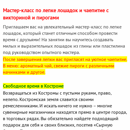
Мастер-класс по лепке лошадок и чаепитие с
викториной и пирогами
Приглашаем вас на увлекательный мастер-класс по лепке
лошадок, который станет отличным способом провести
время с друзьями! На занятии вы научитесь создавать
милых и выразительных лошадок из глины или пластилина
под руководством опытного мастера.
После завершения лепки вас пригласят на уютное чаепитие.
В меню: ароматный чай, свежие пироги с различными
начинками и другое.
Свободное время в Костроме
Возвращаться из Костромы с пустыми руками, право,
нелепо. Костромская земля славится своими
ремесленниками. И искать ничего не нужно – многие
сувенирные магазинчики находятся прямо в центре города,
в торговых рядах. Вы обязательно найдете подходящий
подарок для себя и своих близких, посетив «Сырную