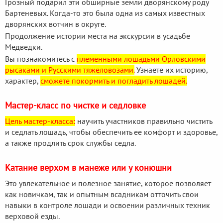
Грозный подарил эти обширные земли дворянскому роду
Бартеневых. Когда-то это была одна из самых известных
дворянских вотчин в округе.
Продолжение истории места на экскурсии в усадьбе
Медведки.
Вы познакомитесь с
племенными лошадьми Орловскими
рысаками и Русскими тяжеловозами.
Узнаете их историю,
характер,
сможете покормить и погладить лошадей.
Мастер-класс по чистке и седловке
Цель мастер-класса:
научить участников правильно чистить
и седлать лошадь, чтобы обеспечить ее комфорт и здоровье,
а также продлить срок службы седла.
Катание верхом в манеже или у конюшни
Это увлекательное и полезное занятие, которое позволяет
как новичкам, так и опытным всадникам отточить свои
навыки в контроле лошади и освоении различных техник
верховой езды.