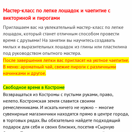
Мастер-класс по лепке лошадок и чаепитие с
викториной и пирогами
Приглашаем вас на увлекательный мастер-класс по лепке
лошадок, который станет отличным способом провести
время с друзьями! На занятии вы научитесь создавать
милых и выразительных лошадок из глины или пластилина
под руководством опытного мастера.
После завершения лепки вас пригласят на уютное чаепитие.
В меню: ароматный чай, свежие пироги с различными
начинками и другое.
Свободное время в Костроме
Возвращаться из Костромы с пустыми руками, право,
нелепо. Костромская земля славится своими
ремесленниками. И искать ничего не нужно – многие
сувенирные магазинчики находятся прямо в центре города,
в торговых рядах. Вы обязательно найдете подходящий
подарок для себя и своих близких, посетив «Сырную