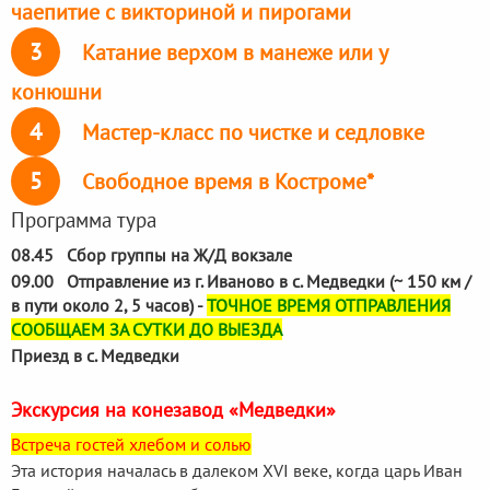
чаепитие с викториной и пирогами
3
Катание верхом в манеже или у
конюшни
4
Мастер-класс по чистке и седловке
5
Свободное время в Костроме*
Программа тура
08.45 Сбор группы на Ж/Д вокзале
09.00 Отправление из г. Иваново в с. Медведки (~ 150 км /
в пути около 2, 5 часов) -
ТОЧНОЕ ВРЕМЯ ОТПРАВЛЕНИЯ
СООБЩАЕМ ЗА СУТКИ ДО ВЫЕЗДА
Приезд в с. Медведки
Экскурсия на конезавод «Медведки»
Встреча гостей хлебом и солью
Эта история началась в далеком ХVI веке, когда царь Иван