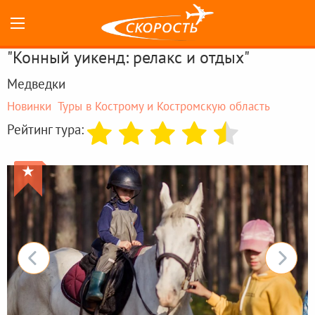
"Конный уикенд: релакс и отдых"
Медведки
Новинки
Туры в Кострому и Костромскую область
Рейтинг тура:
★