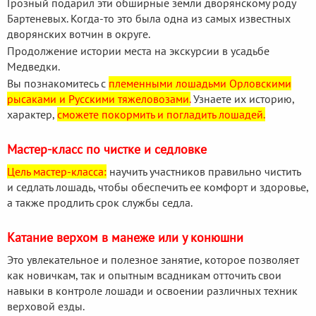
Грозный подарил эти обширные земли дворянскому роду
Бартеневых. Когда-то это была одна из самых известных
дворянских вотчин в округе.
Продолжение истории места на экскурсии в усадьбе
Медведки.
Вы познакомитесь с
племенными лошадьми Орловскими
рысаками и Русскими тяжеловозами.
Узнаете их историю,
характер,
сможете покормить и погладить лошадей.
Мастер-класс по чистке и седловке
Цель мастер-класса:
научить участников правильно чистить
и седлать лошадь, чтобы обеспечить ее комфорт и здоровье,
а также продлить срок службы седла.
Катание верхом в манеже или у конюшни
Это увлекательное и полезное занятие, которое позволяет
как новичкам, так и опытным всадникам отточить свои
навыки в контроле лошади и освоении различных техник
верховой езды.