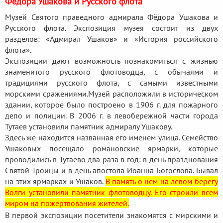
Федора Ушакова и Русского флота"
Музей Святого праведного адмирала Фёдора Ушакова и
Русского флота. Экспозиция музея состоит из двух
разделов: «Адмирал Ушаков» и «История российского
флота».
Экспозиции дают возможность познакомиться с жизнью
знаменитого русского флотоводца, с обычаями и
традициями русского флота, с самыми известными
морскими сражениями.
Музей расположили в историческом
здании, которое было построено в 1906 г. для пожарного
депо и полиции. В 2006 г. в левобережной части города
Тутаев установили памятник адмиралу Ушакову.
Здесь же находится названная его именем улица. Семейство
Ушаковых посещало романовские ярмарки, которые
проводились в Тутаево два раза в год: в день празднования
Святой Троицы и в день апостола Иоанна Богослова. Бывал
на этих ярмарках и Ушаков.
В память о нем на левом берегу
Волги установили памятник флотоводцу. Его строили всем
миром на пожертвования жителей.
В первой экспозиции посетители знакомятся с мирскими и