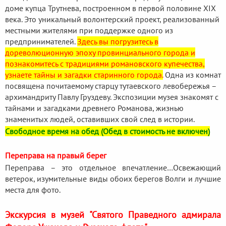
доме купца Трутнева, построенном в первой половине XIX
века. Это уникальный волонтерский проект, реализованный
местными жителями при поддержке одного из
предпринимателей.
Здесь вы погрузитесь в
дореволюционную эпоху провинциального города и
познакомитесь с традициями романовского купечества,
узнаете тайны и загадки старинного города.
Одна из комнат
посвящена почитаемому старцу тутаевского левобережья –
архимандриту Павлу Груздеву. Экспозиции музея знакомят с
тайнами и загадками древнего Романова, жизнью
знаменитых людей, оставивших свой след в истории.
Свободное время на обед (Обед в стоимость не включен)
Переправа на правый берег
Переправа – это отдельное впечатление…Освежающий
ветерок, изумительные виды обоих берегов Волги и лучшие
места для фото.
Экскурсия в музей "Святого Праведного адмирала