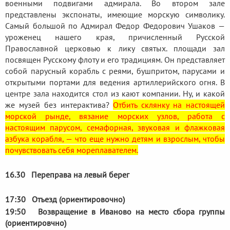
военными подвигами адмирала. Во втором зале
представлены экспонаты, имеющие морскую символику.
Самый большой по Адмирал Федор Федорович Ушаков —
уроженец нашего края, причисленный Русской
Православной церковью к лику святых. площади зал
посвящен Русскому флоту и его традициям. Он представляет
собой парусный корабль с реями, бушпритом, парусами и
открытыми портами для ведения артиллерийского огня. В
центре зала находится стол из кают компании. Ну, и какой
же музей без интерактива?
Отбить склянку на настоящей
морской рынде, вязание морских узлов, работа с
настоящим парусом, семафорная, звуковая и флажковая
азбука корабля, — что еще нужно детям и взрослым, чтобы
почувствовать себя мореплавателем.
16.30
Переправа на левый берег
17:30 Отъезд (ориентировочно)
19:50 Возвращение в Иваново на место сбора группы
(ориентировчно)