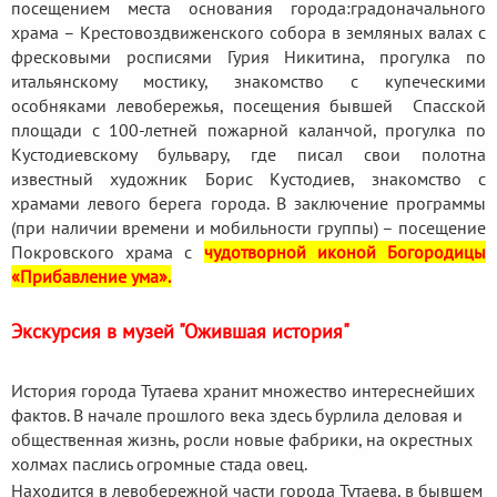
посещением места основания города:градоначального
храма – Крестовоздвиженского собора в земляных валах с
фресковыми росписями Гурия Никитина, прогулка по
итальянскому мостику, знакомство с купеческими
особняками левобережья, посещения бывшей Спасской
площади с 100-летней пожарной каланчой, прогулка по
Кустодиевскому бульвару, где писал свои полотна
известный художник Борис Кустодиев, знакомство с
храмами левого берега города. В заключение программы
(при наличии времени и мобильности группы) – посещение
Покровского храма с
чудотворной иконой Богородицы
«Прибавление ума».
Экскурсия в музей "Ожившая история"
История города Тутаева хранит множество интереснейших
фактов. В начале прошлого века здесь бурлила деловая и
общественная жизнь, росли новые фабрики, на окрестных
холмах паслись огромные стада овец.
Находится в левобережной части города Тутаева, в бывшем