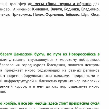
тный трансфер
до места сбора группы и обратно
для
аново. А именно:
Кинешма
,
Вичуга, Родники,
Владимир,
еченск, Приволжск, Палех, Фурманов, Тейково, Шуя, Южа,
берегу Цемесской бухты, по пути из Новороссийска в
лину, плавно спускающуюся к морскому побережью.
разования город-курорт Геленджик, является центром
юда приезжает много отдыхающих из разных регионов
стым морем, оборудованными пляжами, природными и
ой инфраструктурой и близостью крупных черноморских
дежный курорт, и в нем до сих пор существует много
тов.
о ноябрь, и все эти месяцы здесь стоит прекрасная сухая
урортную местность прикрывают отроги Маркотхского