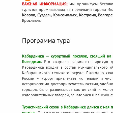
ВАЖНАЯ ИНФОРМАЦИЯ:
мы организуем беспла
туристов проживающих за пределами города Ив
Ковров, Суздаль, Комсомольск, Кострома, Волгор
Ярославль.
Программа тура
Кабардинка — курортный поселок, стоящий на 
Геленджик.
Его кварталы занимают широкую до
Кабардинка входит в состав муниципального об
Кабардинского сельского округа. Ежегодно с
России – курорт привлекает их теплым и чи
историческими достопримечательностями, удобн
городов. Село развивалось как детский и моло
оздоровительных лагерей, санаториев и пансиона
Туристический сезон в Кабардинке длится с мая п
погода.
От сильных северо-восточных ветров к