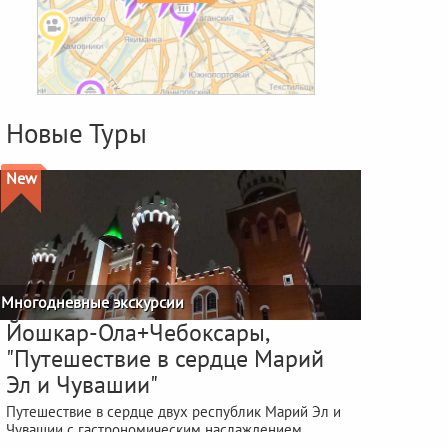
Новые Туры
New
Многодневные экскурсии
Йошкар-Ола+Чебоксары,
"Путешествие в сердце Марий
Эл и Чувашии"
Путешествие в сердце двух республик Марий Эл и
Чувашии с гастрономическим наслаждением
фестиваля "ЙОШКА-ЕШ"