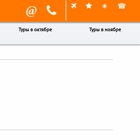



☎
@

Туры в октябре
Туры в ноябре