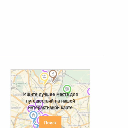
Next
Ищите лучшее места для
путешествий на нашей
интерактивной карте
Поиск