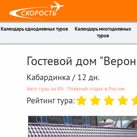
Календарь однодневных туров
Календарь многодневных
туров
Гостевой дом "Веро
Кабардинка / 12 дн.
Авто туры на Юг
Пляжный отдых в России
Рейтинг тура: