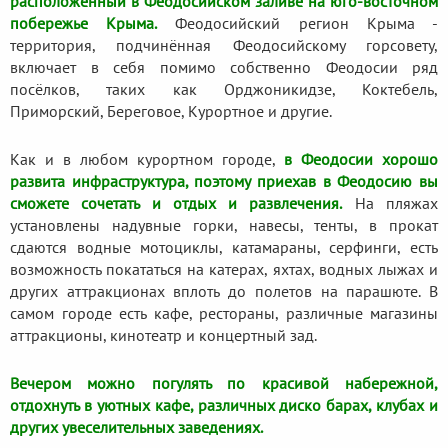
расположенный в Феодосийском заливе на юго-восточном
побережье Крыма.
Феодосийский регион Крыма -
территория, подчинённая Феодосийскому горсовету,
включает в себя помимо собственно Феодосии ряд
посёлков, таких как Орджоникидзе, Коктебель,
Приморский, Береговое, Курортное и другие.
Как и в любом курортном городе,
в Феодосии хорошо
развита инфраструктура, поэтому приехав в Феодосию вы
сможете сочетать и отдых и развлечения.
На пляжах
установлены надувные горки, навесы, тенты, в прокат
сдаются водные мотоциклы, катамараны, серфинги, есть
возможность покататься на катерах, яхтах, водных лыжах и
других аттракционах вплоть до полетов на парашюте. В
самом городе есть кафе, рестораны, различные магазины
аттракционы, кинотеатр и концертный зад.
Вечером можно погулять по красивой набережной,
отдохнуть в уютных кафе, различных диско барах, клубах и
других увеселительных заведениях.