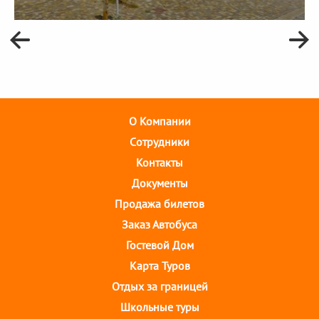
О Компании
Cотрудники
Контакты
Документы
Продажа билетов
Заказ Автобуса
Гостевой Дом
Карта Туров
Отдых за границей
Школьные туры