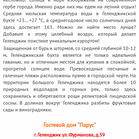
гербе города. Именно ради них мы едем на летний отдых!
Средняя июльская температура воды в Геленджикской
бухте +23... +27 °C, а среднегодовое число солнечных дней
здесь достигает 163. Можно ли найти место лучше?
Добавьте к этому целебный воздух, который делает
Геленджик поистине уникальным курортом!
Защищенная от бурь и штормов, со средней глубиной 10-12
м, Геленджикская бухта является не только идеальной
гаванью, но и отличным местом для купания в спокойной,
прогретой солнцем воде. Превосходные песчаные и
галечные пляжи расположены прямо в городской черте. На
территории Большого Геленджика находятся более 10
природных водопадов и горных рек, только здесь
сохранились и оберегаются рощи реликтовой пицундской
сосны. В долинах вокруг Геленджика разбиты фруктовые
сады и виноградники.
Гостевой дом "Парус"
г. Геленджик ул. Фурманова, д.39