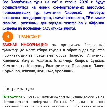
Все "Автобусные туры на юг" в сезоне 2026 г. будут
осуществляться на новых комфортабельных автобусах,
принадлежащих тур. компании "Скорость". Автобусы
оснащены - кондиционером, климат-контролем, ТВ и самое
главное - розетками для зарядки телефонов и айфонов.
Сидения на последнем ряду откидываются.
3
ТРАНСФЕР
ВАЖНАЯ ИНФОРМАЦИЯ:
мы организуем бесплатный
трансфер
до места сбора группы и обратно
для туристов
проживающих за пределами города Иваново. А именно:
Кинешма
,
Вичуга, Родники,
Владимир, Ковров, Суздаль,
Комсомольск, Кострома, Волгореченск, Приволжск, Палех,
Фурманов, Тейково, Шуя, Южа, Ярославль.
Программа тура
Геленджик
по праву считается одним из лучших курортов на
Черноморском побережье России. Убедиться в этом
несложно! Солнце и море изображены на современном