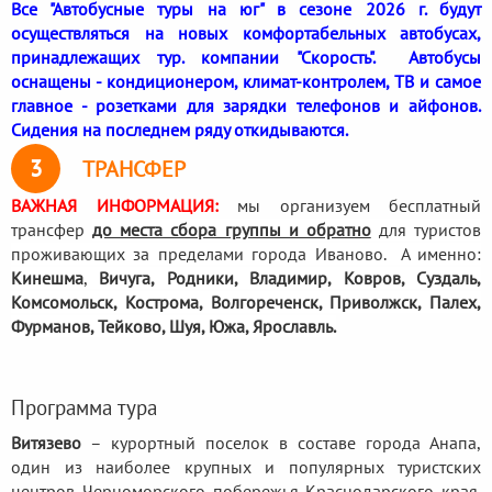
Все "Автобусные туры на юг" в сезоне 2026 г. будут
осуществляться на новых комфортабельных автобусах,
принадлежащих тур. компании "Скорость". Автобусы
оснащены - кондиционером, климат-контролем, ТВ и самое
главное - розетками для зарядки телефонов и айфонов.
Сидения на последнем ряду откидываются.
3
ТРАНСФЕР
ВАЖНАЯ ИНФОРМАЦИЯ:
мы организуем бесплатный
трансфер
до места сбора группы и обратно
для туристов
проживающих за пределами города Иваново. А именно:
Кинешма
,
Вичуга, Родники,
Владимир, Ковров, Суздаль,
Комсомольск, Кострома, Волгореченск, Приволжск, Палех,
Фурманов, Тейково, Шуя, Южа, Ярославль.
Программа тура
Витязево
– курортный поселок в составе города Анапа,
один из наиболее крупных и популярных туристских
центров Черноморского побережья Краснодарского края.