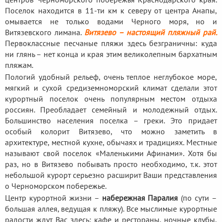
Поселок находится в 11-ти км к северу от центра Анапы,
омывается не только водами Черного моря, но и
Витязевского лимана.
Витязево – настоящий пляжный рай.
Первоклассные песчаные пляжи здесь безграничны: куда
ни глянь – нет конца и края этим великолепным бархатным
пляжам.
Пологий удобный рельеф, очень теплое неглубокое море,
мягкий и сухой средиземноморский климат сделали этот
курортный поселок очень популярным местом отдыха
россиян. Преобладает семейный и молодежный отдых.
Большинство населения поселка – греки. Это придает
особый колорит Витязево, что можно заметить в
архитектуре, местной кухне, обычаях и традициях. Местные
называют свой поселок «Маленькими Афинами». Хотя бы
раз, но в Витязево побывать просто необходимо, т.к. этот
небольшой курорт серьезно расширит Ваши представления
о Черноморском побережье.
Центр курортной жизни –
набережная Паралия
(по сути –
большая аллея, ведущая к пляжу). Все мыслимые курортные
радости ждут Вас здесь: кафе и рестораны, ночные клубы,