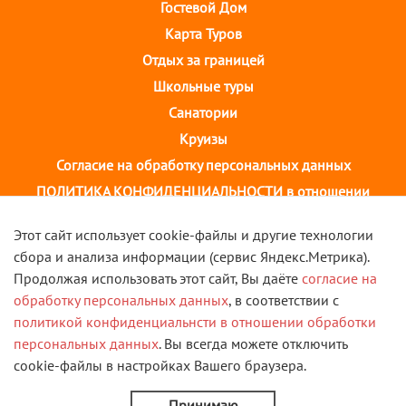
Гостевой Дом
Карта Туров
Отдых за границей
Школьные туры
Санатории
Круизы
Согласие на обработку персональных данных
ПОЛИТИКА КОНФИДЕНЦИАЛЬНОСТИ в отношении
обработки персональных данных
Этот сайт использует cookie-файлы и другие технологии
сбора и анализа информации (сервис Яндекс.Метрика).
г. Иваново, ул. 10 августа, д.43 ТОЦ "Августин"
Продолжая использовать этот сайт, Вы даёте
согласие на
2 этаж, тел. +7(4932) 58-14-58
обработку персональных данных
, в соответствии с
политикой конфиденциальнсти в отношении обработки
VK
персональных данных
. Вы всегда можете отключить
cookie-файлы в настройках Вашего браузера.
© 2013 - 2026 Туристическая компания "Скорость". Все
права защищены.
Принимаю