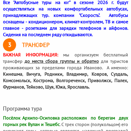
Все "Автобусные туры на юг" в сезоне 2026 г. будут
осуществляться на новых комфортабельных автобусах,
принадлежащих тур. компании "Скорость". Автобусы
оснащены - кондиционером, климат-контролем, ТВ и самое
главное - розетками для зарядки телефонов и айфонов.
Сидения на последнем ряду откидываются.
3
ТРАНСФЕР
ВАЖНАЯ ИНФОРМАЦИЯ:
мы организуем бесплатный
трансфер
до места сбора группы и обратно
для туристов
проживающих за пределами города Иваново. А именно:
Кинешма
,
Вичуга, Родники,
Владимир, Ковров, Суздаль,
Комсомольск, Кострома, Волгореченск, Приволжск, Палех,
Фурманов, Тейково, Шуя, Южа, Ярославль.
Программа тура
Посёлок Архипо-Осиповка расположен по берегам двух
горных рек Вулан и Тешебс
. С трех сторон (полукольцом) его
окружают горы, которые являются надежной преградой